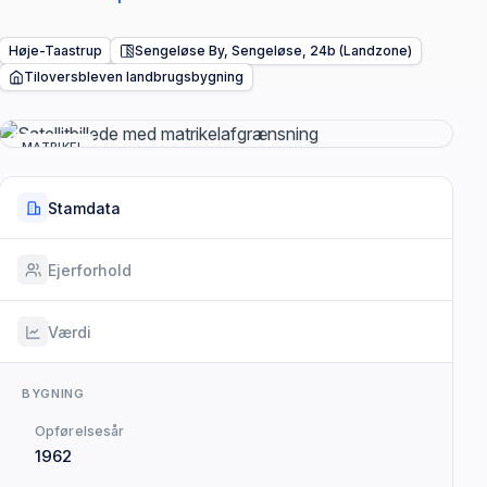
Høje-Taastrup
Sengeløse By, Sengeløse, 24b (Landzone)
Tiloversbleven landbrugsbygning
MATRIKEL
Stamdata
Ejerforhold
Værdi
BYGNING
Opførelsesår
1962