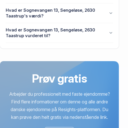
Den primære bygning blev opført i 1962 på
Hvad er Sognevangen 13, Sengeløse, 2630
Sognevangen 13, Sengeløse, 2630 Taastrup.
Taastrup's værdi?
Prisen var 9,5 mio. kr., da Sognevangen 13,
Hvad er Sognevangen 13, Sengeløse, 2630
Sengeløse, 2630 Taastrup senest blev handlet i
Taastrup vurderet til?
2020.
3,65 mio. kr. er vurdering på Sognevangen 13,
Sengeløse, 2630 Taastrup.
Prøv gratis
Arbejder du professionelt med faste ejendomme?
Find flere informationer om denne og alle andre
danske ejendomme på Resights-platformen. Du
kan prøve den helt gratis via nedenstående link.