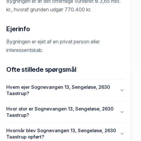
Bygningen er af det offentlige vurderet til 3,65 mio.
kr., hvoraf grunden udgør 770.400 kr.
Ejerinfo
Bygningen er ejet af en privat person eller
interessentskab.
Ofte stillede spørgsmål
Hvem ejer Sognevangen 13, Sengeløse, 2630
Taastrup?
En eller flere privat(e) ejer Sognevangen 13,
Hvor stor er Sognevangen 13, Sengeløse, 2630
Sengeløse, 2630 Taastrup.
Taastrup?
Enhedens BBR-areal er 516 m² på Sognevangen
Hvornår blev Sognevangen 13, Sengeløse, 2630
13, Sengeløse, 2630 Taastrup.
Taastrup opført?