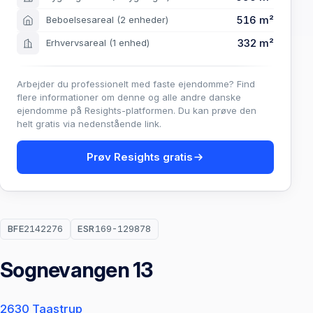
516 m²
Beboelsesareal
(2 enheder)
332 m²
Erhvervsareal
(1 enhed)
Arbejder du professionelt med faste ejendomme? Find
flere informationer om denne og alle andre danske
ejendomme på Resights-platformen. Du kan prøve den
helt gratis via nedenstående link.
Prøv Resights gratis
BFE
2142276
ESR
169-129878
Sognevangen 13
2630 Taastrup