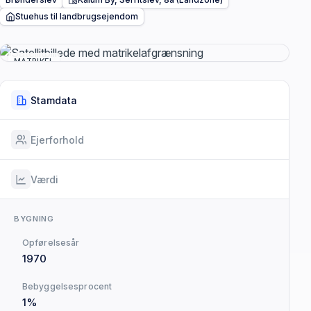
Stuehus til landbrugsejendom
MATRIKEL
Stamdata
Ejerforhold
Værdi
BYGNING
Opførelsesår
1970
Bebyggelsesprocent
1%