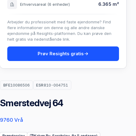
6.365 m²
Erhvervsareal
(6 enheder)
Arbejder du professionelt med faste ejendomme? Find
flere informationer om denne og alle andre danske
ejendomme på Resights-platformen. Du kan prøve den
helt gratis via nedenstående link.
Prøv Resights gratis
BFE
10086506
ESR
810-004751
Smerstedvej 64
9760 Vrå
Brønderslev
Kalum By, Serritslev, 8a (Landzone)