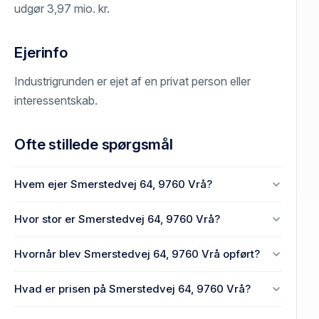
udgør 3,97 mio. kr.
Ejerinfo
Industrigrunden er ejet af en privat person eller
interessentskab.
Ofte stillede spørgsmål
Hvem ejer Smerstedvej 64, 9760 Vrå?
En eller flere privat(e) ejer Smerstedvej 64, 9760
Hvor stor er Smerstedvej 64, 9760 Vrå?
Vrå.
Grundarealet er 1,05 mio. m² på Smerstedvej 64,
Hvornår blev Smerstedvej 64, 9760 Vrå opført?
9760 Vrå.
Den primære bygning blev bygget i 1970 på
Hvad er prisen på Smerstedvej 64, 9760 Vrå?
Smerstedvej 64, 9760 Vrå.
Prisen var 2,38 mio. kr., da Smerstedvej 64, 9760