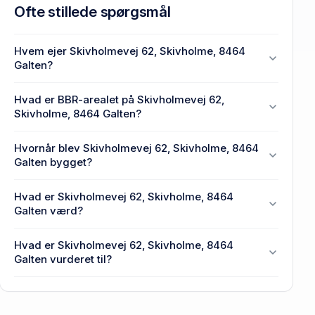
Ofte stillede spørgsmål
Hvem ejer Skivholmevej 62, Skivholme, 8464
Galten?
En eller flere privat(e) ejer Skivholmevej 62,
Hvad er BBR-arealet på Skivholmevej 62,
Skivholme, 8464 Galten.
Skivholme, 8464 Galten?
Enhedens BBR-areal er 96 m² på Skivholmevej 62,
Hvornår blev Skivholmevej 62, Skivholme, 8464
Skivholme, 8464 Galten.
Galten bygget?
Den primære bygning blev opført i 1969 på
Hvad er Skivholmevej 62, Skivholme, 8464
Skivholmevej 62, Skivholme, 8464 Galten.
Galten værd?
Prisen var 1,39 mio. kr., da Skivholmevej 62,
Hvad er Skivholmevej 62, Skivholme, 8464
Skivholme, 8464 Galten senest blev handlet i 2021.
Galten vurderet til?
1,55 mio. kr. er vurdering på Skivholmevej 62,
Skivholme, 8464 Galten.