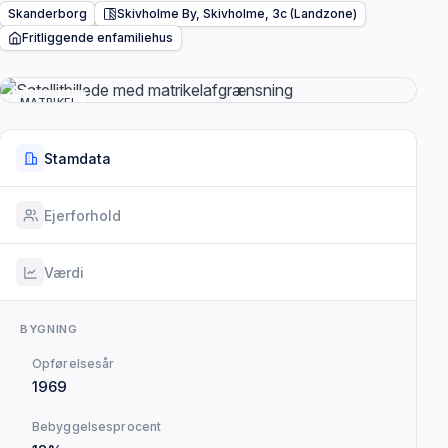
Skanderborg
Skivholme By, Skivholme, 3c (Landzone)
Fritliggende enfamiliehus
MATRIKEL
Stamdata
Ejerforhold
Værdi
BYGNING
Opførelsesår
1969
Bebyggelsesprocent