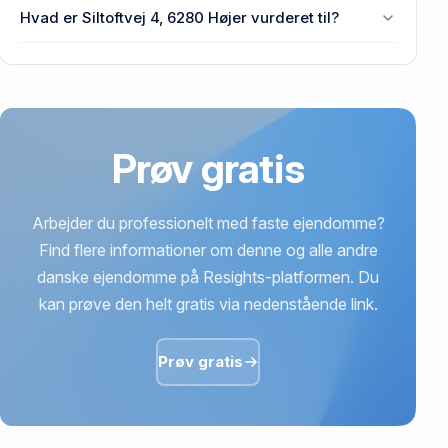
Prisen var 714.000 kr., da Siltoftvej 4, 6280 Højer
Hvad er Siltoftvej 4, 6280 Højer vurderet til?
senest blev handlet i 2016.
536.000 kr. er vurdering på Siltoftvej 4, 6280 Højer.
Prøv gratis
Arbejder du professionelt med faste ejendomme?
Find flere informationer om denne og alle andre
danske ejendomme på Resights-platformen. Du
kan prøve den helt gratis via nedenstående link.
Prøv gratis