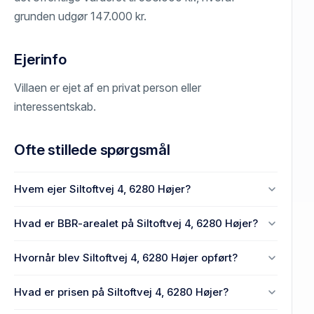
grunden udgør 147.000 kr.
Ejerinfo
Villaen er ejet af en privat person eller
interessentskab.
Ofte stillede spørgsmål
Hvem ejer Siltoftvej 4, 6280 Højer?
En eller flere privat(e) ejer Siltoftvej 4, 6280 Højer.
Hvad er BBR-arealet på Siltoftvej 4, 6280 Højer?
Enhedens BBR-areal er 138 m² på Siltoftvej 4, 6280
Hvornår blev Siltoftvej 4, 6280 Højer opført?
Højer.
Den primære bygning blev opført i 1967 på Siltoftvej
Hvad er prisen på Siltoftvej 4, 6280 Højer?
4, 6280 Højer.