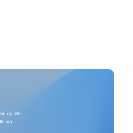
ne og alle
is via