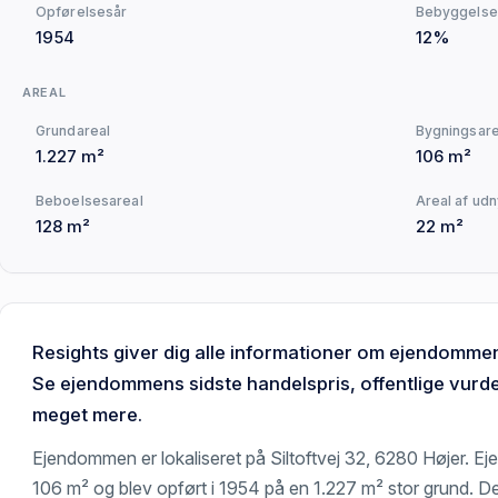
Opførelsesår
Bebyggelse
1954
12%
AREAL
Grundareal
Bygningsare
1.227 m²
106 m²
Beboelsesareal
Areal af udn
128 m²
22 m²
Resights giver dig alle informationer om ejendommen 
Se ejendommens sidste handelspris, offentlige vurder
meget mere.
Ejendommen er lokaliseret på Siltoftvej 32, 6280 Højer. 
106 m² og blev opført i 1954 på en 1.227 m² stor grund. D