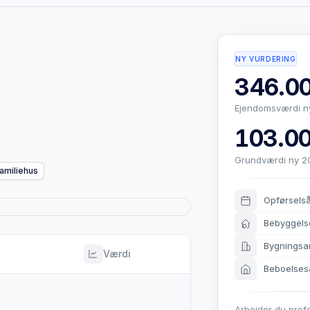
NY VURDERING
346.00
Ejendomsværdi n
103.00
Grundværdi ny 2
familiehus
Opførsels
Bebyggels
Bygningsa
Værdi
Beboelses
Arbejder du prof