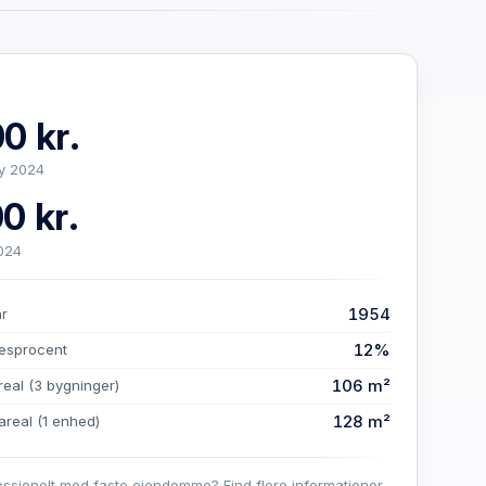
0 kr.
y 2024
0 kr.
024
1954
år
12%
esprocent
106 m²
real
(3 bygninger)
128 m²
areal
(1 enhed)
essionelt med faste ejendomme? Find flere informationer