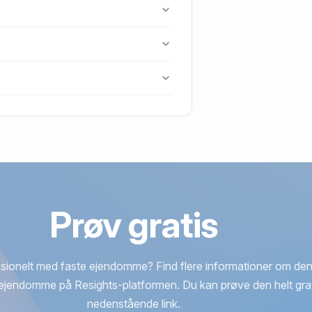
r.
6280 Højer.
 blev handlet i 1989.
Prøv gratis
sionelt med faste ejendomme? Find flere informationer om den
ejendomme på Resights-platformen. Du kan prøve den helt grat
nedenstående link.