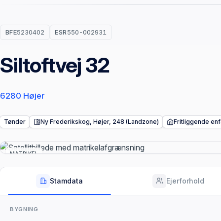
BFE
5230402
ESR
550-002931
Siltoftvej 32
6280 Højer
Tønder
Ny Frederikskog, Højer, 248 (Landzone)
Fritliggende en
MATRIKEL
Stamdata
Ejerforhold
BYGNING