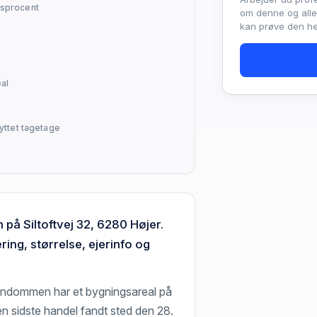
sprocent
om denne og all
kan prøve den hel
al
yttet tagetage
på Siltoftvej 32, 6280 Højer.
ing, størrelse, ejerinfo og
Ejendommen har et bygningsareal på
en sidste handel fandt sted den 28.