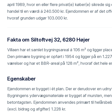
april 1989, hvor en eller flere privat(e) køber(e) sikrede si
handel til en værdi á 240.500 kr. Ejendommen er af det offen
hvoraf grunden udgør 103.000 kr.
Fakta om Siltoftvej 32, 6280 Højer
Villaen har et samlet bygningsareal á 106 m² og ligger place
Den primære bygning er opført i 1954 og ligger på en 1.2
værelser og har et BBR-areal på 128 m², hvoraf det hele er 
Egenskaber
Ejendommen er bygget i ét plan. Der er derudover en udnyt
Bygningens ydervægsmateriale er bygget af mursten, mens
betontagsten. Ejendommen anvendes primært til helårsbeb
(excl. bidrag og afgifter) 1.228 kr.