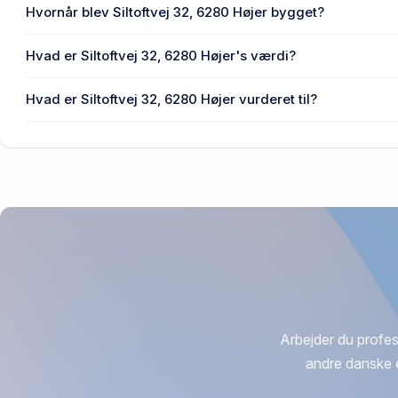
Enhedens BBR-areal er 128 m² på Siltoftvej 32, 6280 Høje
Hvornår blev Siltoftvej 32, 6280 Højer bygget?
Den primære bygning blev bygget i 1954 på Siltoftvej 32, 
Hvad er Siltoftvej 32, 6280 Højer's værdi?
Prisen var 240.500 kr., da Siltoftvej 32, 6280 Højer senest
Hvad er Siltoftvej 32, 6280 Højer vurderet til?
346.000 kr. er vurdering på Siltoftvej 32, 6280 Højer.
Arbejder du profes
andre danske 