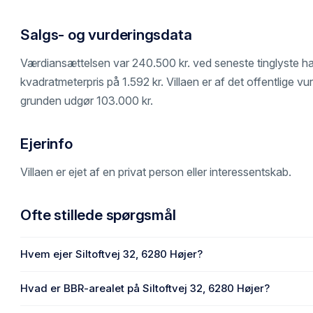
Salgs- og vurderingsdata
Værdiansættelsen var 240.500 kr. ved seneste tinglyste han
kvadratmeterpris på 1.592 kr. Villaen er af det offentlige vu
grunden udgør 103.000 kr.
Ejerinfo
Villaen er ejet af en privat person eller interessentskab.
Ofte stillede spørgsmål
Hvem ejer Siltoftvej 32, 6280 Højer?
En eller flere privat(e) ejer Siltoftvej 32, 6280 Højer.
Hvad er BBR-arealet på Siltoftvej 32, 6280 Højer?