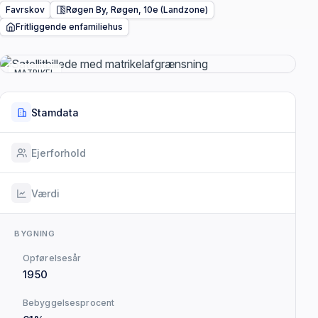
Favrskov
Røgen By, Røgen, 10e (Landzone)
Fritliggende enfamiliehus
MATRIKEL
Stamdata
Ejerforhold
Værdi
BYGNING
Opførelsesår
1950
Bebyggelsesprocent