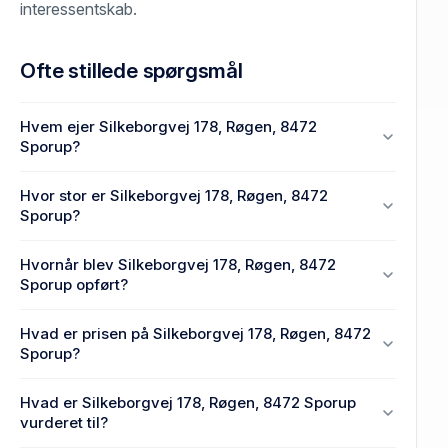
interessentskab.
Ofte stillede spørgsmål
Hvem ejer Silkeborgvej 178, Røgen, 8472
Sporup?
En eller flere privat(e) ejer Silkeborgvej 178, Røgen,
Hvor stor er Silkeborgvej 178, Røgen, 8472
8472 Sporup.
Sporup?
Enhedens BBR-areal er 105 m² på Silkeborgvej 178,
Hvornår blev Silkeborgvej 178, Røgen, 8472
Røgen, 8472 Sporup.
Sporup opført?
Den primære bygning blev opført i 1950 på
Hvad er prisen på Silkeborgvej 178, Røgen, 8472
Silkeborgvej 178, Røgen, 8472 Sporup.
Sporup?
Prisen var 910.000 kr., da Silkeborgvej 178, Røgen,
Hvad er Silkeborgvej 178, Røgen, 8472 Sporup
8472 Sporup senest blev handlet i 2023.
vurderet til?