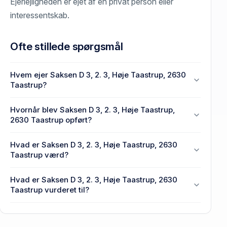
Ejerlejligheden er ejet af en privat person eller
interessentskab.
Ofte stillede spørgsmål
Hvem ejer Saksen D 3, 2. 3, Høje Taastrup, 2630
Taastrup?
En eller flere privat(e) ejer Saksen D 3, 2. 3, Høje
Hvornår blev Saksen D 3, 2. 3, Høje Taastrup,
Taastrup, 2630 Taastrup.
2630 Taastrup opført?
Den primære bygning blev bygget i 1972 på Saksen
Hvad er Saksen D 3, 2. 3, Høje Taastrup, 2630
D 3, 2. 3, Høje Taastrup, 2630 Taastrup.
Taastrup værd?
Prisen var 1,18 mio. kr., da Saksen D 3, 2. 3, Høje
Hvad er Saksen D 3, 2. 3, Høje Taastrup, 2630
Taastrup, 2630 Taastrup senest blev handlet i 2014.
Taastrup vurderet til?
2,38 mio. kr. er vurdering på Saksen D 3, 2. 3, Høje
Taastrup, 2630 Taastrup.