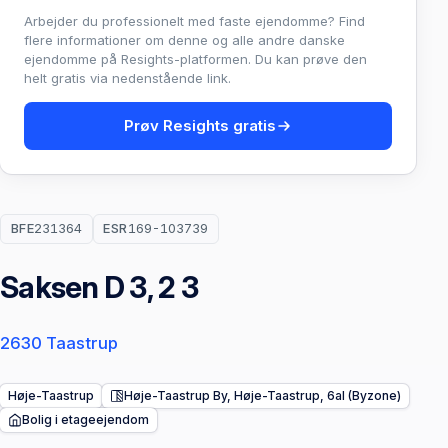
Arbejder du professionelt med faste ejendomme? Find
flere informationer om denne og alle andre danske
ejendomme på Resights-platformen. Du kan prøve den
helt gratis via nedenstående link.
Prøv Resights gratis
BFE
231364
ESR
169-103739
Saksen D 3, 2 3
2630 Taastrup
Høje-Taastrup
Høje-Taastrup By, Høje-Taastrup, 6al (Byzone)
Bolig i etageejendom