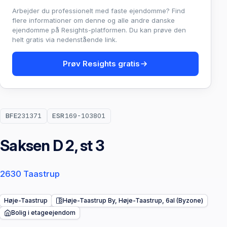
Arbejder du professionelt med faste ejendomme? Find
flere informationer om denne og alle andre danske
ejendomme på Resights-platformen. Du kan prøve den
helt gratis via nedenstående link.
Prøv Resights gratis
BFE
231371
ESR
169-103801
Saksen D 2, st 3
2630 Taastrup
Høje-Taastrup
Høje-Taastrup By, Høje-Taastrup, 6al (Byzone)
Bolig i etageejendom