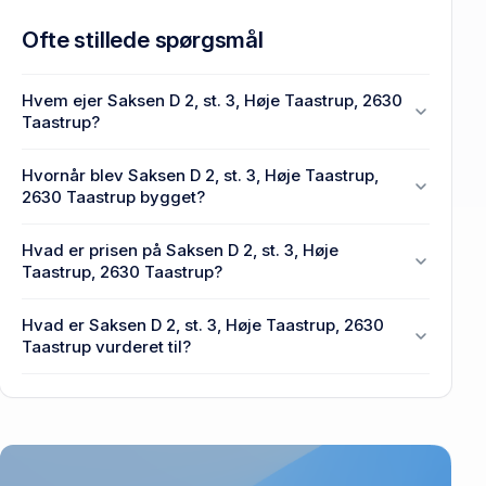
Ofte stillede spørgsmål
Hvem ejer Saksen D 2, st. 3, Høje Taastrup, 2630
Taastrup?
En eller flere privat(e) ejer Saksen D 2, st. 3, Høje
Hvornår blev Saksen D 2, st. 3, Høje Taastrup,
Taastrup, 2630 Taastrup.
2630 Taastrup bygget?
Den primære bygning blev opført i 1972 på Saksen
Hvad er prisen på Saksen D 2, st. 3, Høje
D 2, st. 3, Høje Taastrup, 2630 Taastrup.
Taastrup, 2630 Taastrup?
Prisen var 1,45 mio. kr., da Saksen D 2, st. 3, Høje
Hvad er Saksen D 2, st. 3, Høje Taastrup, 2630
Taastrup, 2630 Taastrup senest blev handlet i 2026.
Taastrup vurderet til?
1,2 mio. kr. er vurdering på Saksen D 2, st. 3, Høje
Taastrup, 2630 Taastrup.