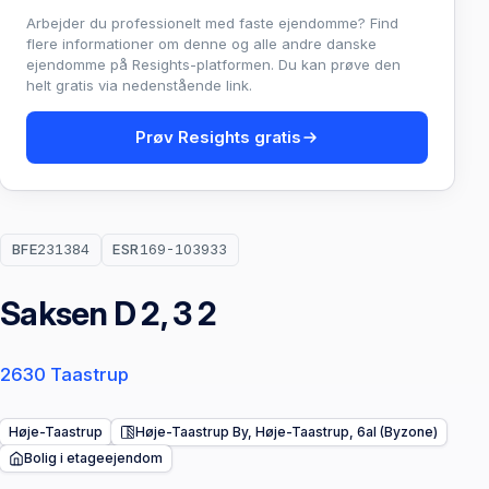
Arbejder du professionelt med faste ejendomme? Find
flere informationer om denne og alle andre danske
ejendomme på Resights-platformen. Du kan prøve den
helt gratis via nedenstående link.
Prøv Resights gratis
BFE
231384
ESR
169-103933
Saksen D 2, 3 2
2630 Taastrup
Høje-Taastrup
Høje-Taastrup By, Høje-Taastrup, 6al (Byzone)
Bolig i etageejendom