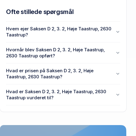
Ofte stillede spørgsmål
Hvem ejer Saksen D 2, 3. 2, Høje Taastrup, 2630
Taastrup?
En eller flere privat(e) ejer Saksen D 2, 3. 2, Høje
Hvornår blev Saksen D 2, 3. 2, Høje Taastrup,
Taastrup, 2630 Taastrup.
2630 Taastrup opført?
Den primære bygning blev opført i 1972 på Saksen
Hvad er prisen på Saksen D 2, 3. 2, Høje
D 2, 3. 2, Høje Taastrup, 2630 Taastrup.
Taastrup, 2630 Taastrup?
Prisen var 799.000 kr., da Saksen D 2, 3. 2, Høje
Hvad er Saksen D 2, 3. 2, Høje Taastrup, 2630
Taastrup, 2630 Taastrup senest blev handlet i
Taastrup vurderet til?
2000.
2,18 mio. kr. er vurdering på Saksen D 2, 3. 2, Høje
Taastrup, 2630 Taastrup.