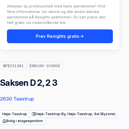
Arbejder du professionelt med faste ejendomme? Find
flere informationer om denne og alle andre danske
ejendomme på Resights-platformen. Du kan prøve den
helt gratis via nedenstående link.
Prøv Resights gratis
BFE
231381
ESR
169-103909
Saksen D 2, 2 3
2630 Taastrup
Høje-Taastrup
Høje-Taastrup By, Høje-Taastrup, 6al (Byzone)
Bolig i etageejendom