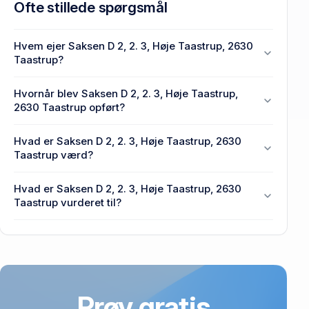
Ofte stillede spørgsmål
Hvem ejer Saksen D 2, 2. 3, Høje Taastrup, 2630
Taastrup?
En eller flere privat(e) ejer Saksen D 2, 2. 3, Høje
Hvornår blev Saksen D 2, 2. 3, Høje Taastrup,
Taastrup, 2630 Taastrup.
2630 Taastrup opført?
Den primære bygning blev bygget i 1972 på Saksen
Hvad er Saksen D 2, 2. 3, Høje Taastrup, 2630
D 2, 2. 3, Høje Taastrup, 2630 Taastrup.
Taastrup værd?
Prisen var 1 mio. kr., da Saksen D 2, 2. 3, Høje
Hvad er Saksen D 2, 2. 3, Høje Taastrup, 2630
Taastrup, 2630 Taastrup senest blev handlet i
Taastrup vurderet til?
2008.
2,54 mio. kr. er vurdering på Saksen D 2, 2. 3, Høje
Taastrup, 2630 Taastrup.
Prøv gratis