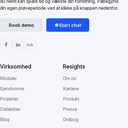
du nemt kan spare tid og vækste din forretning. Påbegynd
din egen prøveperiode ved at klikke på knappen nedenfor.
Book demo
Start chat
Virksomhed
Resights
Moduler
Om os
Ejendomme
Karriere
Projekter
Produkt
Datakilder
Presse
Blog
Ordbog