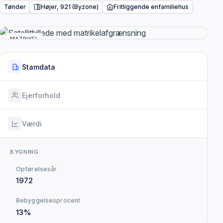
Tønder
Højer, 921 (Byzone)
Fritliggende enfamiliehus
MATRIKEL
Stamdata
Ejerforhold
Værdi
BYGNING
Opførelsesår
1972
Bebyggelsesprocent
13%