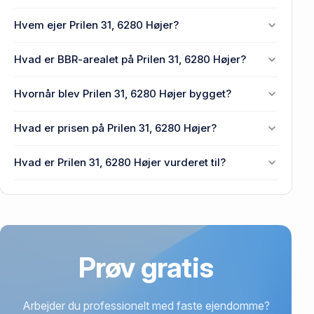
Hvem ejer Prilen 31, 6280 Højer?
En eller flere privat(e) ejer Prilen 31, 6280 Højer.
Hvad er BBR-arealet på Prilen 31, 6280 Højer?
Enhedens BBR-areal er 150 m² på Prilen 31, 6280
Hvornår blev Prilen 31, 6280 Højer bygget?
Højer.
Den primære bygning blev bygget i 1972 på Prilen
Hvad er prisen på Prilen 31, 6280 Højer?
31, 6280 Højer.
Prisen var 775.000 kr., da Prilen 31, 6280 Højer
Hvad er Prilen 31, 6280 Højer vurderet til?
senest blev handlet i 2024.
520.000 kr. er vurdering på Prilen 31, 6280 Højer.
Prøv gratis
Arbejder du professionelt med faste ejendomme?