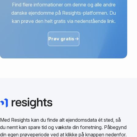
Find flere informationer om denne og alle andre
danske ejendomme på Resights-platformen. Du
kan prøve den helt gratis via nedenstående link.
Prøv gratis
Med Resights kan du finde alt ejendomsdata ét sted, så
du nemt kan spare tid og vækste din forretning. Påbegynd
din egen prøveperiode ved at klikke på knappen nedenfor.