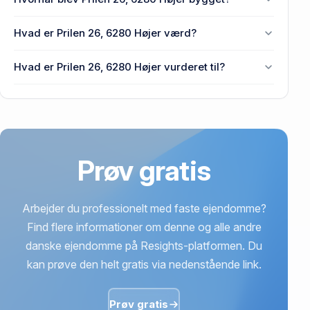
Højer.
Den primære bygning blev bygget i 1969 på Prilen
Hvad er Prilen 26, 6280 Højer værd?
26, 6280 Højer.
Prisen var 445.000 kr., da Prilen 26, 6280 Højer
Hvad er Prilen 26, 6280 Højer vurderet til?
senest blev handlet i 2019.
359.000 kr. er vurdering på Prilen 26, 6280 Højer.
Prøv gratis
Arbejder du professionelt med faste ejendomme?
Find flere informationer om denne og alle andre
danske ejendomme på Resights-platformen. Du
kan prøve den helt gratis via nedenstående link.
Prøv gratis