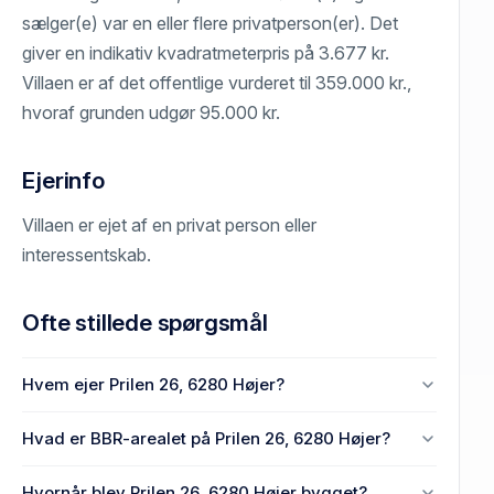
sælger(e) var en eller flere privatperson(er). Det
giver en indikativ kvadratmeterpris på 3.677 kr.
Villaen er af det offentlige vurderet til 359.000 kr.,
hvoraf grunden udgør 95.000 kr.
Ejerinfo
Villaen er ejet af en privat person eller
interessentskab.
Ofte stillede spørgsmål
Hvem ejer Prilen 26, 6280 Højer?
En eller flere privat(e) ejer Prilen 26, 6280 Højer.
Hvad er BBR-arealet på Prilen 26, 6280 Højer?
Enhedens BBR-areal er 121 m² på Prilen 26, 6280
Hvornår blev Prilen 26, 6280 Højer bygget?