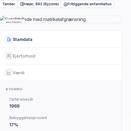
Tønder
Højer, 892 (Byzone)
Fritliggende enfamiliehus
MATRIKEL
Stamdata
Ejerforhold
Værdi
BYGNING
Opførelsesår
1969
Bebyggelsesprocent
17%