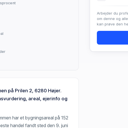
sprocent
Arbejder du prof
om denne og all
kan prøve den hel
al
lder
en på Prilen 2, 6280 Højer.
vurdering, areal, ejerinfo og
ommen har et bygningsareal på 152
este handel fandt sted den 9. juni