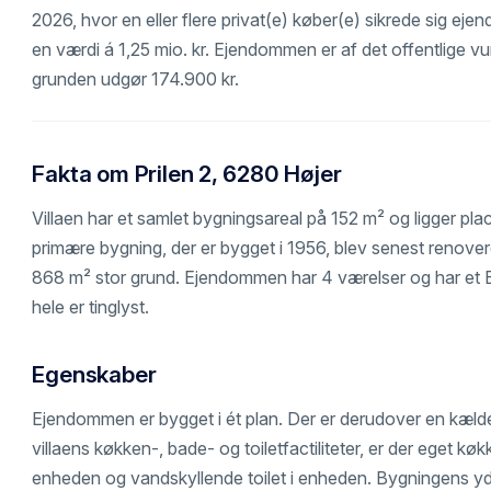
2026, hvor en eller flere privat(e) køber(e) sikrede sig ejen
en værdi á 1,25 mio. kr. Ejendommen er af det offentlige vur
grunden udgør 174.900 kr.
Fakta om Prilen 2, 6280 Højer
Villaen har et samlet bygningsareal på 152 m² og ligger pla
primære bygning, der er bygget i 1956, blev senest renover
868 m² stor grund. Ejendommen har 4 værelser og har et 
hele er tinglyst.
Egenskaber
Ejendommen er bygget i ét plan. Der er derudover en kæld
villaens køkken-, bade- og toiletfactiliteter, er der eget k
enheden og vandskyllende toilet i enheden. Bygningens yde