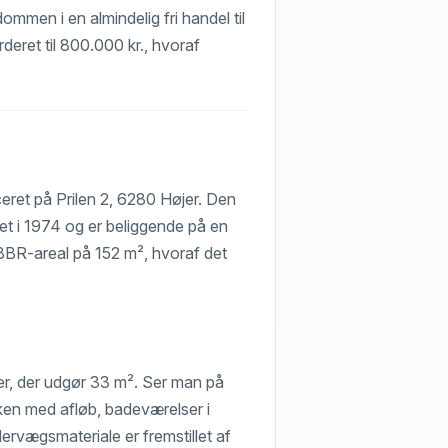
dommen i en almindelig fri handel til
deret til 800.000 kr., hvoraf
ceret på Prilen 2, 6280 Højer. Den
et i 1974 og er beliggende på en
BBR-areal på 152 m², hvoraf det
er, der udgør 33 m². Ser man på
økken med afløb, badeværelser i
rvægsmateriale er fremstillet af