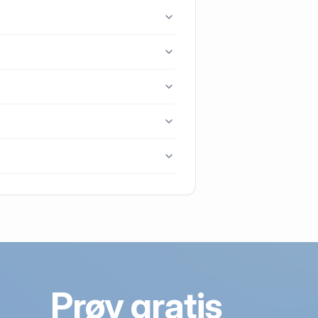
Højer.
 handlet i 2026.
Prøv gratis