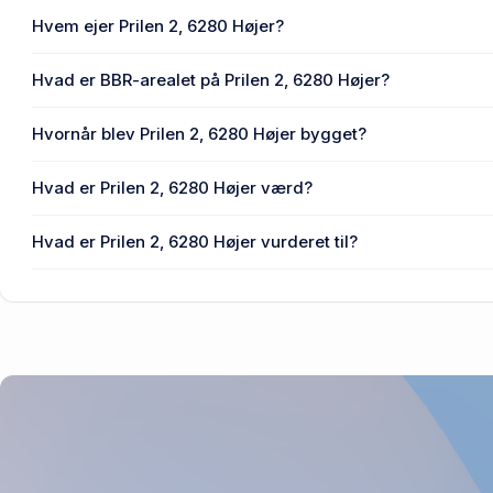
Hvem ejer Prilen 2, 6280 Højer?
En eller flere privat(e) ejer Prilen 2, 6280 Højer.
Hvad er BBR-arealet på Prilen 2, 6280 Højer?
Enhedens BBR-areal er 152 m² på Prilen 2, 6280 Højer.
Hvornår blev Prilen 2, 6280 Højer bygget?
Den primære bygning blev bygget i 1956 på Prilen 2, 6280 
Hvad er Prilen 2, 6280 Højer værd?
Prisen var 1,25 mio. kr., da Prilen 2, 6280 Højer senest blev
Hvad er Prilen 2, 6280 Højer vurderet til?
800.000 kr. er vurdering på Prilen 2, 6280 Højer.