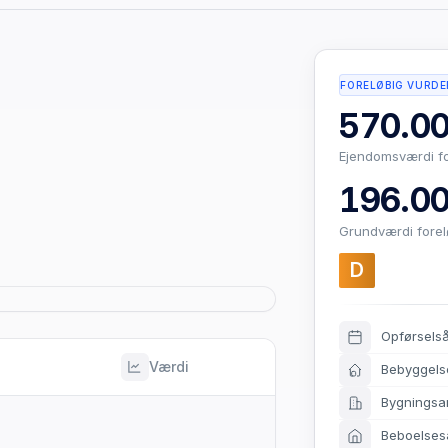
FORELØBIG VURDE
570.00
Ejendomsværdi f
196.00
Grundværdi fore
D
Opførsels
Værdi
Bebyggels
Bygningsa
Beboelses