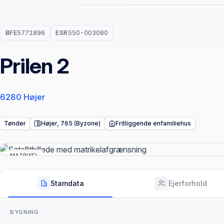
BFE
5771896
ESR
550-003080
Prilen 2
6280 Højer
Tønder
Højer, 765 (Byzone)
Fritliggende enfamiliehus
MATRIKEL
Stamdata
Ejerforhold
BYGNING