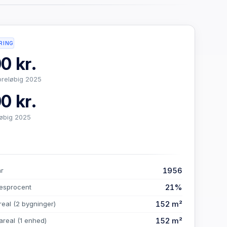
RING
0 kr.
oreløbig 2025
0 kr.
løbig 2025
1956
år
21%
esprocent
152 m²
real
(2 bygninger)
152 m²
areal
(1 enhed)