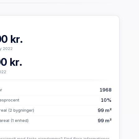
0 kr.
y 2022
0 kr.
022
1968
år
10%
esprocent
99 m²
real
(2 bygninger)
99 m²
areal
(1 enhed)
essionelt med faste ejendomme? Find flere informationer