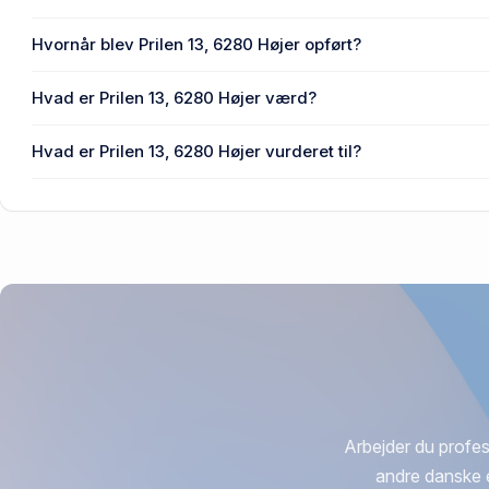
Enhedens BBR-areal er 99 m² på Prilen 13, 6280 Højer.
Hvornår blev Prilen 13, 6280 Højer opført?
Den primære bygning blev bygget i 1968 på Prilen 13, 6280
Hvad er Prilen 13, 6280 Højer værd?
Prisen var 235.000 kr., da Prilen 13, 6280 Højer senest ble
Hvad er Prilen 13, 6280 Højer vurderet til?
313.000 kr. er vurdering på Prilen 13, 6280 Højer.
Arbejder du profes
andre danske 