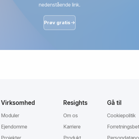
nedenstående link.
Prøv gratis
Virksomhed
Resights
Gå til
Moduler
Om os
Cookiepolitik
Ejendomme
Karriere
Forretningsbet
Projekter
Produkt
Persondatapol