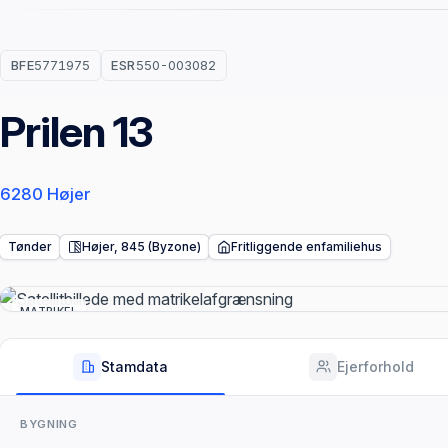
BFE
5771975
ESR
550-003082
Prilen 13
6280 Højer
Tønder
Højer, 845 (Byzone)
Fritliggende enfamiliehus
MATRIKEL
Stamdata
Ejerforhold
BYGNING