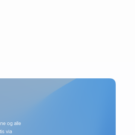
ne og alle
is via