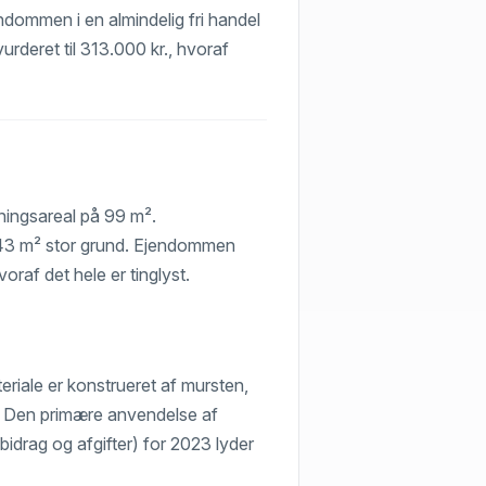
endommen i en almindelig fri handel
urderet til 313.000 kr., hvoraf
gningsareal på 99 m².
943 m² stor grund. Ejendommen
oraf det hele er tinglyst.
iale er konstrueret af mursten,
. Den primære anvendelse af
idrag og afgifter) for 2023 lyder