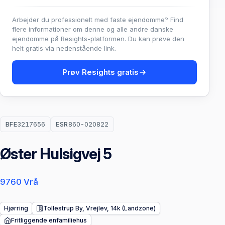
Arbejder du professionelt med faste ejendomme? Find
flere informationer om denne og alle andre danske
ejendomme på Resights-platformen. Du kan prøve den
helt gratis via nedenstående link.
Prøv Resights gratis
BFE
3217656
ESR
860-020822
Øster Hulsigvej 5
9760 Vrå
Hjørring
Tollestrup By, Vrejlev, 14k (Landzone)
Fritliggende enfamiliehus