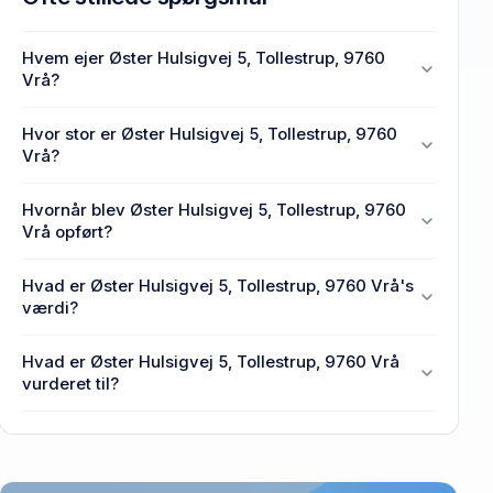
Hvem ejer Øster Hulsigvej 5, Tollestrup, 9760
Vrå?
En eller flere privat(e) ejer Øster Hulsigvej 5,
Hvor stor er Øster Hulsigvej 5, Tollestrup, 9760
Tollestrup, 9760 Vrå.
Vrå?
Enhedens BBR-areal er 133 m² på Øster Hulsigvej 5,
Hvornår blev Øster Hulsigvej 5, Tollestrup, 9760
Tollestrup, 9760 Vrå.
Vrå opført?
Den primære bygning blev opført i 1916 på Øster
Hvad er Øster Hulsigvej 5, Tollestrup, 9760 Vrå's
Hulsigvej 5, Tollestrup, 9760 Vrå.
værdi?
Prisen var 525.000 kr., da Øster Hulsigvej 5,
Hvad er Øster Hulsigvej 5, Tollestrup, 9760 Vrå
Tollestrup, 9760 Vrå senest blev handlet i 2014.
vurderet til?
450.000 kr. er vurdering på Øster Hulsigvej 5,
Tollestrup, 9760 Vrå.