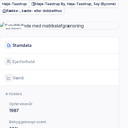
Høje-Taastrup
Høje-Taastrup By, Høje-Taastrup, 5ay (Byzone)
Række-, kæde- eller dobbelthus
MATRIKEL
Stamdata
Ejerforhold
Værdi
BYGNING
Opførelsesår
1987
Bebyggelsesprocent