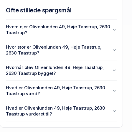
Ofte stillede spørgsmål
Hvem ejer Olivenlunden 49, Høje Taastrup, 2630
Taastrup?
En eller flere privat(e) ejer Olivenlunden 49, Høje
Hvor stor er Olivenlunden 49, Høje Taastrup,
Taastrup, 2630 Taastrup.
2630 Taastrup?
Enhedens BBR-areal er 69 m² på Olivenlunden 49,
Hvornår blev Olivenlunden 49, Høje Taastrup,
Høje Taastrup, 2630 Taastrup.
2630 Taastrup bygget?
Den primære bygning blev bygget i 1987 på
Hvad er Olivenlunden 49, Høje Taastrup, 2630
Olivenlunden 49, Høje Taastrup, 2630 Taastrup.
Taastrup værd?
Prisen var 2,42 mio. kr., da Olivenlunden 49, Høje
Hvad er Olivenlunden 49, Høje Taastrup, 2630
Taastrup, 2630 Taastrup senest blev handlet i 2026.
Taastrup vurderet til?
2,19 mio. kr. er vurdering på Olivenlunden 49, Høje