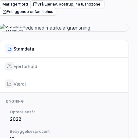
Mariagerfjord
Vrå Ejerlav, Rostrup, 4a (Landzone)
Fritliggende enfamiliehus
MATRIKEL
Stamdata
Ejerforhold
Værdi
BYGNING
Opførelsesår
2022
Bebyggelsesprocent