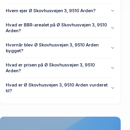
Hvem ejer Ø Skovhusvejen 3, 9510 Arden?
En eller flere privat(e) ejer Ø Skovhusvejen 3, 9510
Hvad er BBR-arealet på Ø Skovhusvejen 3, 9510
Arden.
Arden?
Enhedens BBR-areal er 156 m² på Ø Skovhusvejen
Hvornår blev Ø Skovhusvejen 3, 9510 Arden
3, 9510 Arden.
bygget?
Den primære bygning blev opført i 2022 på Ø
Hvad er prisen på Ø Skovhusvejen 3, 9510
Skovhusvejen 3, 9510 Arden.
Arden?
Prisen var 275.000 kr., da Ø Skovhusvejen 3, 9510
Hvad er Ø Skovhusvejen 3, 9510 Arden vurderet
Arden senest blev handlet i 2018.
til?
89.500 kr. er vurdering på Ø Skovhusvejen 3, 9510
Arden.