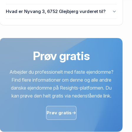
3, 6752 Glejbjerg.
Prisen var 260.000 kr., da Nyvang 3, 6752 Glejbjerg
Hvad er Nyvang 3, 6752 Glejbjerg vurderet til?
senest blev handlet i 2023.
470.000 kr. er vurdering på Nyvang 3, 6752
Glejbjerg.
Prøv gratis
Arbejder du professionelt med faste ejendomme?
Find flere informationer om denne og alle andre
danske ejendomme på Resights-platformen. Du
kan prøve den helt gratis via nedenstående link.
Prøv gratis