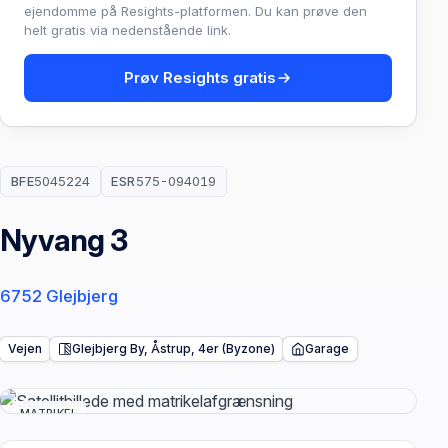
ejendomme på Resights-platformen. Du kan prøve den
helt gratis via nedenstående link.
Prøv Resights gratis
BFE
5045224
ESR
575-094019
Nyvang 3
6752 Glejbjerg
Vejen
Glejbjerg By, Åstrup, 4er (Byzone)
Garage
MATRIKEL