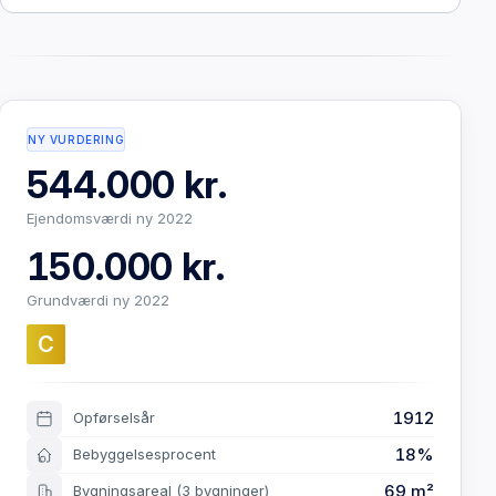
NY VURDERING
544.000 kr.
Ejendomsværdi ny 2022
150.000 kr.
Grundværdi ny 2022
C
1912
Opførselsår
18%
Bebyggelsesprocent
69 m²
Bygningsareal
(3 bygninger)