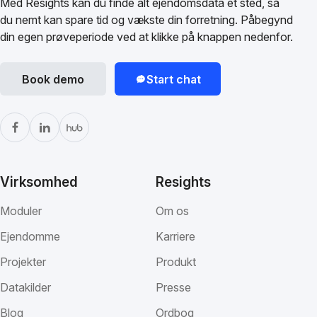
Med Resights kan du finde alt ejendomsdata ét sted, så
du nemt kan spare tid og vækste din forretning. Påbegynd
din egen prøveperiode ved at klikke på knappen nedenfor.
Book demo
Start chat
Virksomhed
Resights
Moduler
Om os
Ejendomme
Karriere
Projekter
Produkt
Datakilder
Presse
Blog
Ordbog