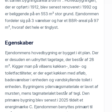
et samlet bygningsareal á 69 m². Hovedbygningen,
der er opført i 1912, blev senest renoveret i 1992 og
er beliggende på en 553 m² stor grund. Ejendommen
fordeler sig på 3 værelser og har et BBR-areal på 97
m², hvoraf det hele er tinglyst.
Egenskaber
Ejendommens hovedbygning er bygget i ét plan. Der
er desuden en udnyttet tagetage, der består af 28
m². Kigger man på villaens køkken-, bade- og
toiletfactiliteter, er der eget køkken med afløb,
badeværelser i enheden og vandskyllende toilet i
enheden. Bygningens ydervægsmateriale er lavet af
mursten, mens tagmaterialet består af tegl. Den
primære bygning blev senest i 2025 tildelt et
energimærke C. Ejendommen benyttes primært til