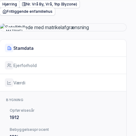
Hjørring
Nr. Vrå By, Vrå, 1hp (Byzone)
Fritliggende enfamiliehus
MATRIKEL
Stamdata
Ejerforhold
Værdi
BYGNING
Opførelsesår
1912
Bebyggelsesprocent