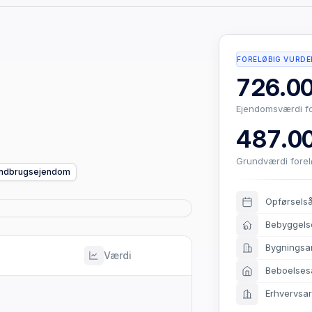
FORELØBIG VURDE
726.00
Ejendomsværdi f
487.00
Grundværdi fore
landbrugsejendom
Opførsels
Bebyggels
Bygningsa
Værdi
Beboelses
Erhvervsa