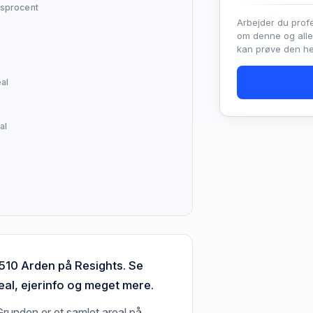
sprocent
Arbejder du prof
om denne og all
kan prøve den hel
al
al
9510 Arden på Resights. Se
al, ejerinfo og meget mere.
runden er et samlet areal på