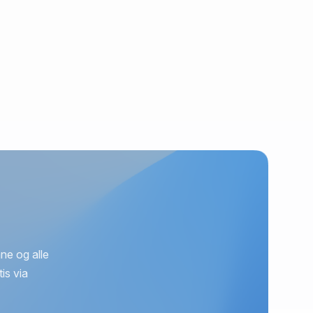
ne og alle
is via