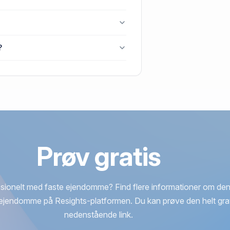
Stenstrup, 9510 Arden.
 Arden senest blev handlet i 1993.
?
0 Arden.
Prøv gratis
sionelt med faste ejendomme? Find flere informationer om den
ejendomme på Resights-platformen. Du kan prøve den helt grat
nedenstående link.