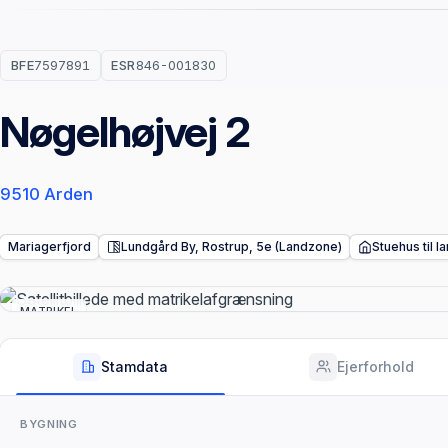
BFE
7597891
ESR
846-001830
Nøgelhøjvej 2
9510 Arden
Mariagerfjord
Lundgård By, Rostrup, 5e (Landzone)
Stuehus til 
MATRIKEL
Stamdata
Ejerforhold
BYGNING