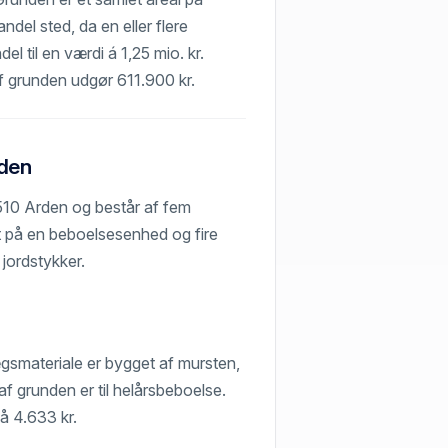
el sted, da en eller flere
el til en værdi á 1,25 mio. kr.
raf grunden udgør 611.900 kr.
rden
9510 Arden og består af fem
t på en beboelsesenhed og fire
jordstykker.
gsmateriale er bygget af mursten,
f grunden er til helårsbeboelse.
å 4.633 kr.