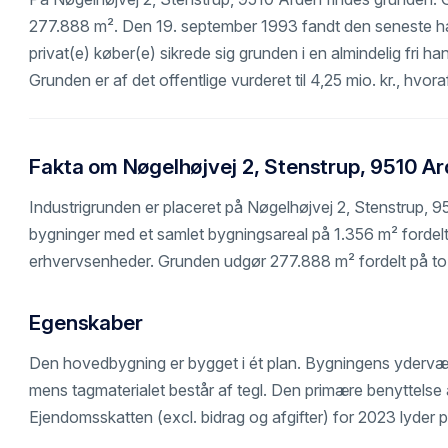
277.888 m². Den 19. september 1993 fandt den seneste hand
privat(e) køber(e) sikrede sig grunden i en almindelig fri hand
Grunden er af det offentlige vurderet til 4,25 mio. kr., hvo
Fakta om Nøgelhøjvej 2, Stenstrup, 9510 A
Industrigrunden er placeret på Nøgelhøjvej 2, Stenstrup, 
bygninger med et samlet bygningsareal på 1.356 m² fordel
erhvervsenheder. Grunden udgør 277.888 m² fordelt på to 
Egenskaber
Den hovedbygning er bygget i ét plan. Bygningens ydervæ
mens tagmaterialet består af tegl. Den primære benyttelse a
Ejendomsskatten (excl. bidrag og afgifter) for 2023 lyder p