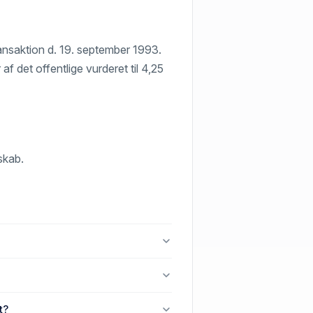
ransaktion d. 19. september 1993.
af det offentlige vurderet til 4,25
tskab.
 Arden.
9510 Arden.
t?