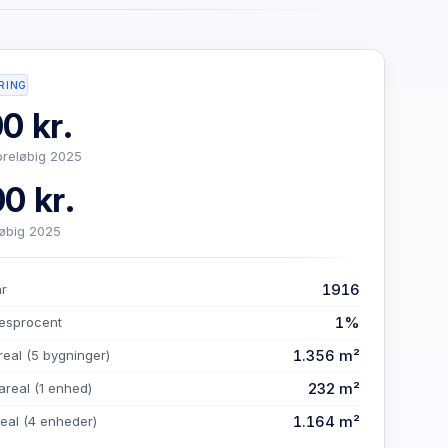
RING
0 kr.
oreløbig 2025
0 kr.
løbig 2025
1916
år
1%
esprocent
1.356 m²
real
(5 bygninger)
232 m²
areal
(1 enhed)
1.164 m²
real
(4 enheder)