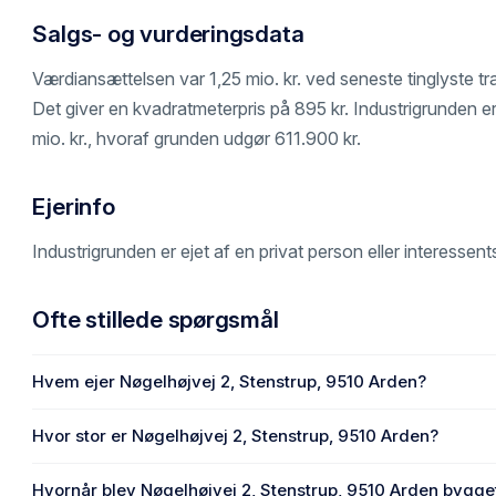
Salgs- og vurderingsdata
Værdiansættelsen var 1,25 mio. kr. ved seneste tinglyste t
Det giver en kvadratmeterpris på 895 kr. Industrigrunden er 
mio. kr., hvoraf grunden udgør 611.900 kr.
Ejerinfo
Industrigrunden er ejet af en privat person eller interessen
Ofte stillede spørgsmål
Hvem ejer Nøgelhøjvej 2, Stenstrup, 9510 Arden?
En eller flere privat(e) ejer Nøgelhøjvej 2, Stenstrup, 9510
Hvor stor er Nøgelhøjvej 2, Stenstrup, 9510 Arden?
Grundarealet er 277.888 m² på Nøgelhøjvej 2, Stenstrup, 
Hvornår blev Nøgelhøjvej 2, Stenstrup, 9510 Arden bygge