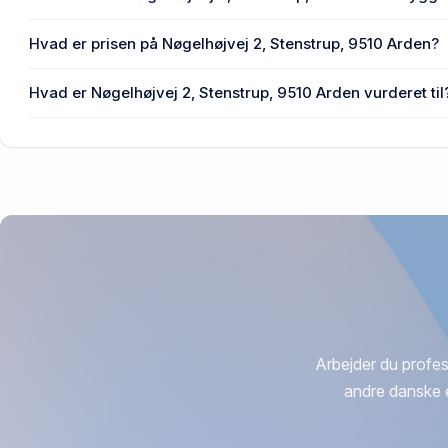
Den primære bygning blev opført i 1916 på Nøgelhøjvej 2, 
Hvad er prisen på Nøgelhøjvej 2, Stenstrup, 9510 Arden?
Prisen var 1,25 mio. kr., da Nøgelhøjvej 2, Stenstrup, 9510
Hvad er Nøgelhøjvej 2, Stenstrup, 9510 Arden vurderet til
4,25 mio. kr. er vurdering på Nøgelhøjvej 2, Stenstrup, 951
Arbejder du profes
andre danske 