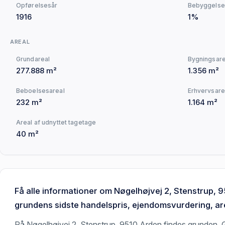
Opførelsesår
Bebyggelse
1916
1%
AREAL
Grundareal
Bygningsare
277.888 m²
1.356 m²
Beboelsesareal
Erhvervsare
232 m²
1.164 m²
Areal af udnyttet tagetage
40 m²
Få alle informationer om Nøgelhøjvej 2, Stenstrup, 
grundens sidste handelspris, ejendomsvurdering, are
På Nøgelhøjvej 2, Stenstrup, 9510 Arden findes grunden. G