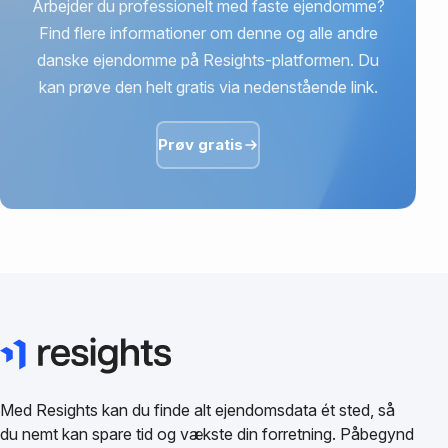
Arbejder du professionelt med faste ejendomme?
Find flere informationer om denne og alle andre
danske ejendomme på Resights-platformen. Du
kan prøve den helt gratis via nedenstående link.
Prøv gratis
Med Resights kan du finde alt ejendomsdata ét sted, så
du nemt kan spare tid og vækste din forretning. Påbegynd