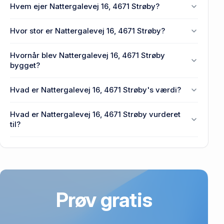
Hvem ejer Nattergalevej 16, 4671 Strøby?
En eller flere privat(e) ejer Nattergalevej 16, 4671
Hvor stor er Nattergalevej 16, 4671 Strøby?
Strøby.
Enhedens BBR-areal er 91 m² på Nattergalevej 16,
Hvornår blev Nattergalevej 16, 4671 Strøby
4671 Strøby.
bygget?
Den primære bygning blev bygget i 1968 på
Hvad er Nattergalevej 16, 4671 Strøby's værdi?
Nattergalevej 16, 4671 Strøby.
Prisen var 1,65 mio. kr., da Nattergalevej 16, 4671
Hvad er Nattergalevej 16, 4671 Strøby vurderet
Strøby senest blev handlet i 2026.
til?
1,29 mio. kr. er vurdering på Nattergalevej 16, 4671
Strøby.
Prøv gratis