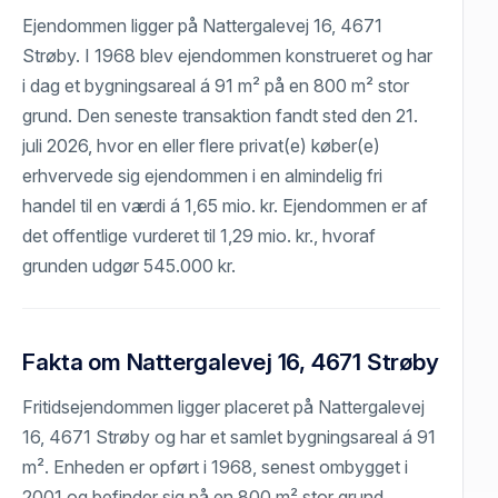
Ejendommen ligger på Nattergalevej 16, 4671
Strøby. I 1968 blev ejendommen konstrueret og har
i dag et bygningsareal á 91 m² på en 800 m² stor
grund. Den seneste transaktion fandt sted den 21.
juli 2026, hvor en eller flere privat(e) køber(e)
erhvervede sig ejendommen i en almindelig fri
handel til en værdi á 1,65 mio. kr. Ejendommen er af
det offentlige vurderet til 1,29 mio. kr., hvoraf
grunden udgør 545.000 kr.
Fakta om Nattergalevej 16, 4671 Strøby
Fritidsejendommen ligger placeret på Nattergalevej
16, 4671 Strøby og har et samlet bygningsareal á 91
m². Enheden er opført i 1968, senest ombygget i
2001 og befinder sig på en 800 m² stor grund.