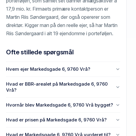
porteføljen, som samlet set danner anlægsaktiver á
17,9 mio. kr. Firmaets primære kontaktperson er
Martin Riis Søndergaard, der også opererer som
direktør. Kigger man på den reelle ejer, så har Martin
Riis Søndergaard i alt 19 ejendomme i porteføljen.
Ofte stillede spørgsmål
Hvem ejer Markedsgade 6, 9760 Vrå?
MS Bolig Invest ApS ejer Markedsgade 6, 9760
Hvad er BBR-arealet på Markedsgade 6, 9760
Vrå.
Vrå?
Enhedens BBR-areal er 112 m² på Markedsgade 6,
Hvornår blev Markedsgade 6, 9760 Vrå bygget?
9760 Vrå.
Den primære bygning blev opført i 1965 på
Hvad er prisen på Markedsgade 6, 9760 Vrå?
Markedsgade 6, 9760 Vrå.
Prisen var 0 kr., da Markedsgade 6, 9760 Vrå
Hvad er Markedsgade 6, 9760 Vrå vurderet til?