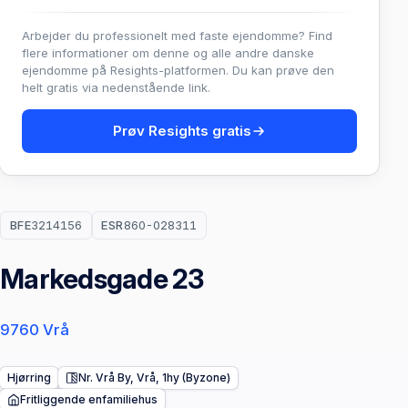
Arbejder du professionelt med faste ejendomme? Find
flere informationer om denne og alle andre danske
ejendomme på Resights-platformen. Du kan prøve den
helt gratis via nedenstående link.
Prøv Resights gratis
BFE
3214156
ESR
860-028311
Markedsgade 23
9760 Vrå
Hjørring
Nr. Vrå By, Vrå, 1hy (Byzone)
Fritliggende enfamiliehus