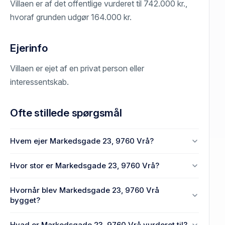
Villaen er af det offentlige vurderet til 742.000 kr.,
hvoraf grunden udgør 164.000 kr.
Ejerinfo
Villaen er ejet af en privat person eller
interessentskab.
Ofte stillede spørgsmål
Hvem ejer Markedsgade 23, 9760 Vrå?
En eller flere privat(e) ejer Markedsgade 23, 9760
Hvor stor er Markedsgade 23, 9760 Vrå?
Vrå.
Enhedens BBR-areal er 143 m² på Markedsgade
Hvornår blev Markedsgade 23, 9760 Vrå
23, 9760 Vrå.
bygget?
Den primære bygning blev bygget i 1907 på
Hvad er Markedsgade 23, 9760 Vrå vurderet til?