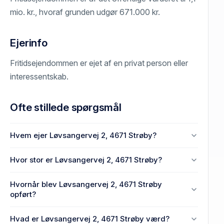
mio. kr., hvoraf grunden udgør 671.000 kr.
Ejerinfo
Fritidsejendommen er ejet af en privat person eller
interessentskab.
Ofte stillede spørgsmål
Hvem ejer Løvsangervej 2, 4671 Strøby?
En eller flere privat(e) ejer Løvsangervej 2, 4671
Hvor stor er Løvsangervej 2, 4671 Strøby?
Strøby.
Enhedens BBR-areal er 62 m² på Løvsangervej 2,
Hvornår blev Løvsangervej 2, 4671 Strøby
4671 Strøby.
opført?
Den primære bygning blev opført i 1967 på
Hvad er Løvsangervej 2, 4671 Strøby værd?