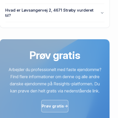
Løvsangervej 2, 4671 Strøby.
Prisen var 1,5 mio. kr., da Løvsangervej 2, 4671
Hvad er Løvsangervej 2, 4671 Strøby vurderet
Strøby senest blev handlet i 2025.
til?
1,1 mio. kr. er vurdering på Løvsangervej 2, 4671
Strøby.
Prøv gratis
Arbejder du professionelt med faste ejendomme?
Find flere informationer om denne og alle andre
danske ejendomme på Resights-platformen. Du
kan prøve den helt gratis via nedenstående link.
Prøv gratis