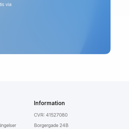
is via
Information
CVR: 41527080
ingelser
Borgergade 24B