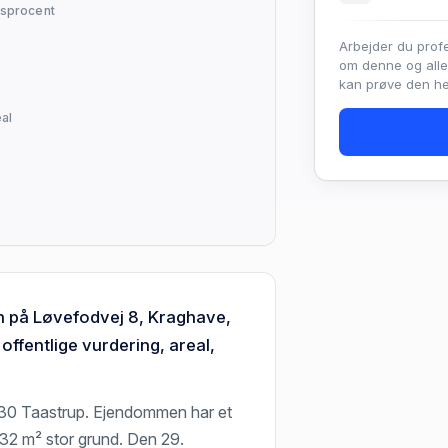
sprocent
Arbejder du prof
om denne og all
kan prøve den hel
al
n på Løvefodvej 8, Kraghave,
ffentlige vurdering, areal,
630 Taastrup. Ejendommen har et
832 m² stor grund. Den 29.