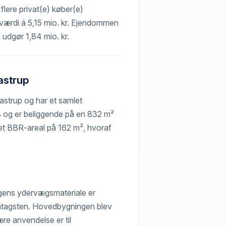
lere privat(e) køber(e)
n værdi á 5,15 mio. kr. Ejendommen
n udgør 1,84 mio. kr.
astrup
astrup og har et samlet
 og er beliggende på en 832 m²
 et BBR-areal på 162 m², hvoraf
gens ydervægsmateriale er
ontagsten. Hovedbygningen blev
re anvendelse er til