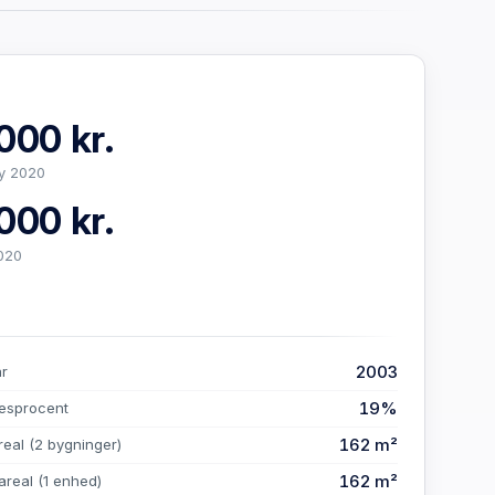
000 kr.
y 2020
000 kr.
020
2003
år
19%
esprocent
162 m²
real
(2 bygninger)
162 m²
areal
(1 enhed)