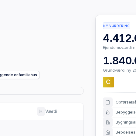
NY VURDERING
4.412.
Ejendomsværdi n
1.840.
Grundværdi ny 2
liggende enfamiliehus
C
Opførsels
Værdi
Bebyggels
Bygningsa
Beboelses