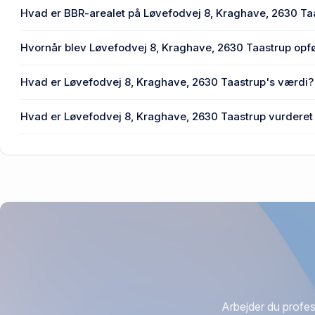
En eller flere privat(e) ejer Løvefodvej 8, Kraghave, 2630 
Hvad er BBR-arealet på Løvefodvej 8, Kraghave, 2630 Ta
Enhedens BBR-areal er 162 m² på Løvefodvej 8, Kraghav
Hvornår blev Løvefodvej 8, Kraghave, 2630 Taastrup opfø
Den primære bygning blev bygget i 2003 på Løvefodvej 8
Hvad er Løvefodvej 8, Kraghave, 2630 Taastrup's værdi?
Prisen var 5,15 mio. kr., da Løvefodvej 8, Kraghave, 2630 
Hvad er Løvefodvej 8, Kraghave, 2630 Taastrup vurderet 
2023.
4,41 mio. kr. er vurdering på Løvefodvej 8, Kraghave, 263
Arbejder du profes