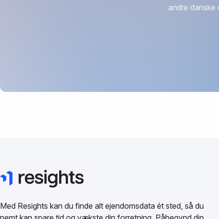
andre danske 
Med Resights kan du finde alt ejendomsdata ét sted, så du
nemt kan spare tid og vækste din forretning. Påbegynd din