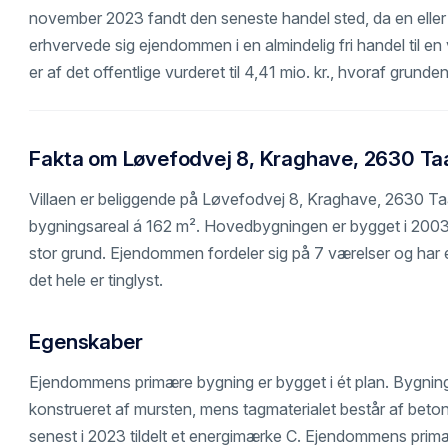
november 2023 fandt den seneste handel sted, da en eller f
erhvervede sig ejendommen i en almindelig fri handel til e
er af det offentlige vurderet til 4,41 mio. kr., hvoraf grunde
Fakta om Løvefodvej 8, Kraghave, 2630 Ta
Villaen er beliggende på Løvefodvej 8, Kraghave, 2630 Ta
bygningsareal á 162 m². Hovedbygningen er bygget i 2003
stor grund. Ejendommen fordeler sig på 7 værelser og har
det hele er tinglyst.
Egenskaber
Ejendommens primære bygning er bygget i ét plan. Bygnin
konstrueret af mursten, mens tagmaterialet består af bet
senest i 2023 tildelt et energimærke C. Ejendommens primæ