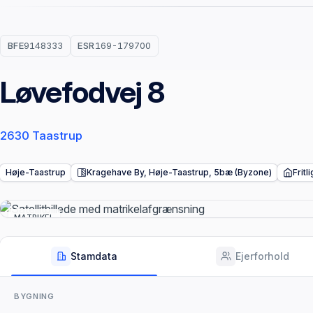
BFE
9148333
ESR
169-179700
Løvefodvej 8
2630 Taastrup
Høje-Taastrup
Kragehave By, Høje-Taastrup, 5bæ (Byzone)
Frit
MATRIKEL
Stamdata
Ejerforhold
BYGNING