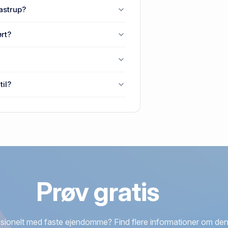
Taastrup.
astrup?
e, 2630 Taastrup.
rt?
, Kraghave, 2630 Taastrup.
Taastrup senest blev handlet i
til?
0 Taastrup.
Prøv gratis
sionelt med faste ejendomme? Find flere informationer om den