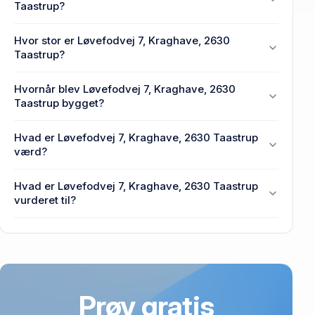
Taastrup?
En eller flere privat(e) ejer Løvefodvej 7, Kraghave,
Hvor stor er Løvefodvej 7, Kraghave, 2630
2630 Taastrup.
Taastrup?
Enhedens BBR-areal er 183 m² på Løvefodvej 7,
Hvornår blev Løvefodvej 7, Kraghave, 2630
Kraghave, 2630 Taastrup.
Taastrup bygget?
Den primære bygning blev bygget i 2004 på
Hvad er Løvefodvej 7, Kraghave, 2630 Taastrup
Løvefodvej 7, Kraghave, 2630 Taastrup.
værd?
Prisen var 523.250 kr., da Løvefodvej 7, Kraghave,
Hvad er Løvefodvej 7, Kraghave, 2630 Taastrup
2630 Taastrup senest blev handlet i 2003.
vurderet til?
5,06 mio. kr. er vurdering på Løvefodvej 7,
Kraghave, 2630 Taastrup.
Prøv gratis