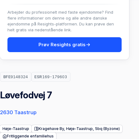
Arbejder du professionelt med faste ejendomme? Find
flere informationer om denne og alle andre danske
ejendomme på Resights-platformen. Du kan prøve den
helt gratis via nedenstående link.
Prøv Resights gratis
BFE
9148324
ESR
169-179603
Løvefodvej 7
2630 Taastrup
Høje-Taastrup
Kragehave By, Høje-Taastrup, 5bq (Byzone)
Fritliggende enfamiliehus