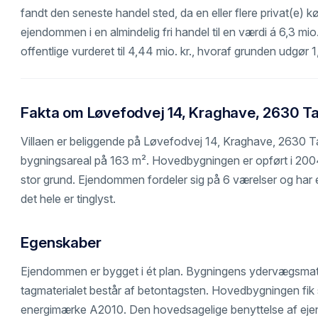
fandt den seneste handel sted, da en eller flere privat(e) 
ejendommen i en almindelig fri handel til en værdi á 6,3 mi
offentlige vurderet til 4,44 mio. kr., hvoraf grunden udgør 1
Fakta om Løvefodvej 14, Kraghave, 2630 T
Villaen er beliggende på Løvefodvej 14, Kraghave, 2630 T
bygningsareal på 163 m². Hovedbygningen er opført i 200
stor grund. Ejendommen fordeler sig på 6 værelser og har
det hele er tinglyst.
Egenskaber
Ejendommen er bygget i ét plan. Bygningens ydervægsmate
tagmaterialet består af betontagsten. Hovedbygningen fik se
energimærke A2010. Den hovedsagelige benyttelse af ejen