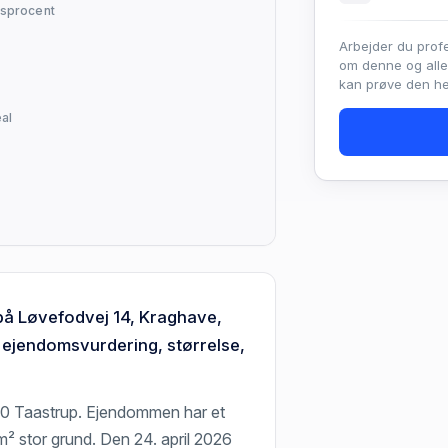
sprocent
Arbejder du prof
om denne og all
kan prøve den hel
al
på Løvefodvej 14, Kraghave,
 ejendomsvurdering, størrelse,
30 Taastrup. Ejendommen har et
² stor grund. Den 24. april 2026