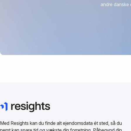
andre danske 
Med Resights kan du finde alt ejendomsdata ét sted, så du
nemt kan spare tid og vækste din forretning. Påbegynd din