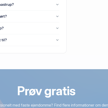
 Taastrup.
aastrup?
ve, 2630 Taastrup.
ørt?
, Kraghave, 2630 Taastrup.
up?
Taastrup senest blev handlet i
til?
30 Taastrup.
Prøv gratis
sionelt med faste ejendomme? Find flere informationer om den