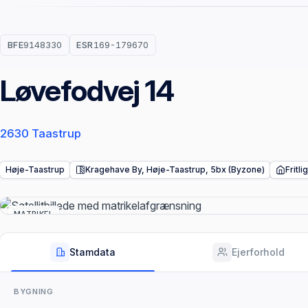
BFE
9148330
ESR
169-179670
Løvefodvej 14
2630 Taastrup
Høje-Taastrup
Kragehave By, Høje-Taastrup, 5bx (Byzone)
Fritl
MATRIKEL
Stamdata
Ejerforhold
BYGNING