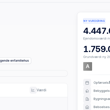
NY VURDERING
4.447.
Ejendomsværdi n
1.759.
Grundværdi ny 2
iggende enfamiliehus
A
Opførsels
Værdi
Bebyggels
Bygningsa
Beboelses