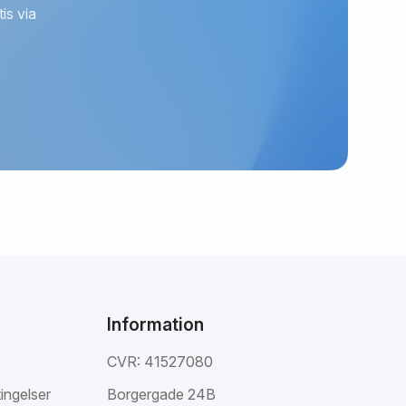
is via
Information
CVR: 41527080
ingelser
Borgergade 24B