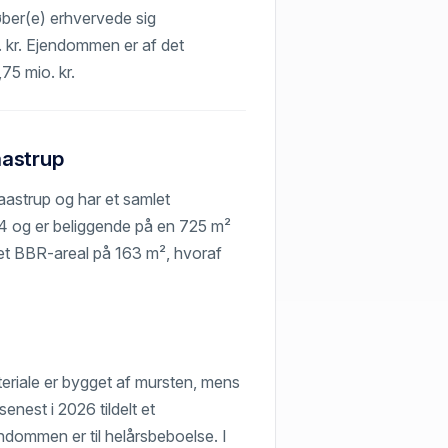
køber(e) erhvervede sig
o. kr. Ejendommen er af det
,75 mio. kr.
aastrup
aastrup og har et samlet
4 og er beliggende på en 725 m²
 et BBR-areal på 163 m², hvoraf
riale er bygget af mursten, mens
nest i 2026 tildelt et
dommen er til helårsbeboelse. I