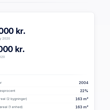
000 kr.
y 2020
000 kr.
020
2004
år
22%
esprocent
163 m²
real
(2 bygninger)
163 m²
areal
(1 enhed)