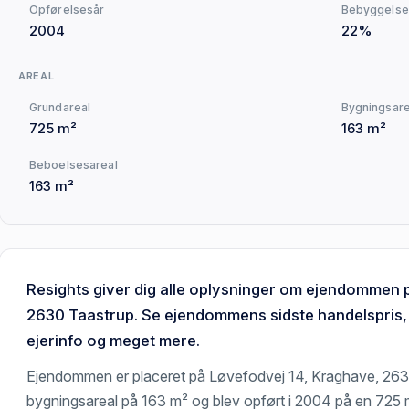
Opførelsesår
Bebyggelse
2004
22%
AREAL
Grundareal
Bygningsare
725 m²
163 m²
Beboelsesareal
163 m²
Resights giver dig alle oplysninger om ejendommen 
2630 Taastrup. Se ejendommens sidste handelspris,
ejerinfo og meget mere.
Ejendommen er placeret på Løvefodvej 14, Kraghave, 26
bygningsareal på 163 m² og blev opført i 2004 på en 725 m