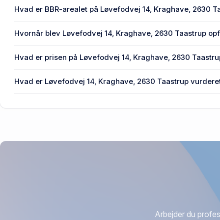
En eller flere privat(e) ejer Løvefodvej 14, Kraghave, 2630
Hvad er BBR-arealet på Løvefodvej 14, Kraghave, 2630 T
Enhedens BBR-areal er 163 m² på Løvefodvej 14, Kragha
Hvornår blev Løvefodvej 14, Kraghave, 2630 Taastrup opf
Den primære bygning blev opført i 2004 på Løvefodvej 14
Hvad er prisen på Løvefodvej 14, Kraghave, 2630 Taastr
Prisen var 6,3 mio. kr., da Løvefodvej 14, Kraghave, 2630 
Hvad er Løvefodvej 14, Kraghave, 2630 Taastrup vurderet 
2026.
4,44 mio. kr. er vurdering på Løvefodvej 14, Kraghave, 26
Arbejder du profes