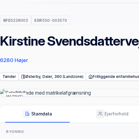
BFE
5228003
ESR
550-003570
Kirstine Svendsdatterve
6280 Højer
Tønder
Østerby, Daler, 360 (Landzone)
Fritliggende enfamiliehu
MATRIKEL
Stamdata
Ejerforhold
BYGNING