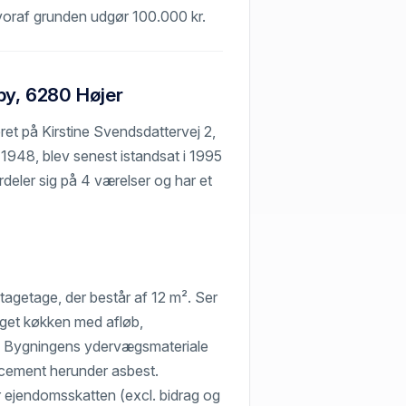
hvoraf grunden udgør 100.000 kr.
by, 6280 Højer
eret på Kirstine Svendsdattervej 2,
 1948, blev senest istandsat i 1995
deler sig på 4 værelser og har et
 tagetage, der består af 12 m². Ser
 eget køkken med afløb,
n. Bygningens ydervægsmateriale
ercement herunder asbest.
r ejendomsskatten (excl. bidrag og