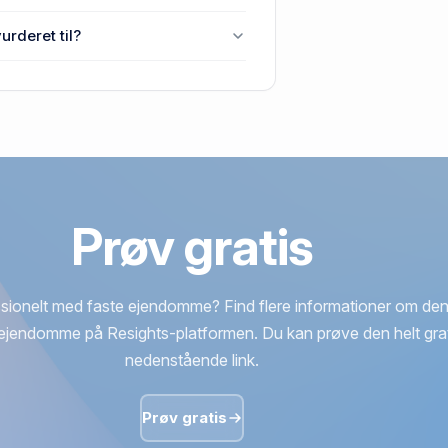
sdattervej 2, Østerby, 6280 Højer.
urderet til?
terby, 6280 Højer.
Prøv gratis
sionelt med faste ejendomme? Find flere informationer om den
ejendomme på Resights-platformen. Du kan prøve den helt grat
nedenstående link.
Prøv gratis