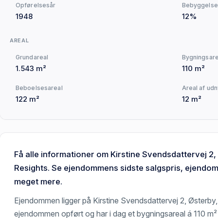
Opførelsesår
Bebyggelse
1948
12%
AREAL
Grundareal
Bygningsare
1.543 m²
110 m²
Beboelsesareal
Areal af udn
122 m²
12 m²
Få alle informationer om Kirstine Svendsdattervej 2
Resights. Se ejendommens sidste salgspris, ejendoms
meget mere.
Ejendommen ligger på Kirstine Svendsdattervej 2, Østerby,
ejendommen opført og har i dag et bygningsareal á 110 m²