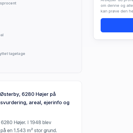
sprocent
om denne og all
kan prøve den hel
al
yttet tagetage
, Østerby, 6280 Højer på
vurdering, areal, ejerinfo og
 6280 Højer. I 1948 blev
 på en 1.543 m² stor grund.