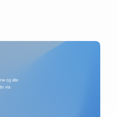
ne og alle
is via