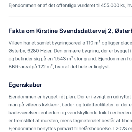
Ejendommen er af det offentlige vurderet til 455.000 kr., 
Fakta om Kirstine Svendsdattervej 2, Øster
Villaen har et samlet bygningsareal á 110 m² og ligger plac
Østerby, 6280 Højer. Den primære bygning, der er bygget i
og befinder sig på en 1.543 m² stor grund. Ejendommen for
BBR-areal på 122 m², hvoraf det hele er tinglyst.
Egenskaber
Ejendommen er bygget i ét plan. Der er i øvrigt en udnyttet
man på villaens køkken-, bade- og toiletfactiliteter, er der
badeværelser i enheden og vandskyllende toilet i enhede
er fremstillet af mursten, mens tagmaterialet består af fib
Ejendommen benyttes primært til helårsbeboelse. I 2023 e