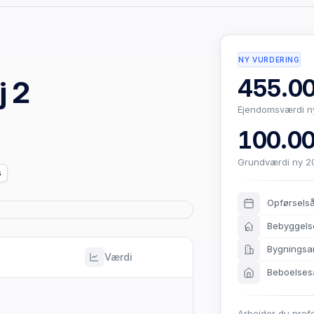
NY VURDERING
455.00
j 2
Ejendomsværdi n
100.00
Grundværdi ny 2
s
Opførsels
Bebyggels
Bygningsa
Værdi
Beboelses
Arbejder du prof