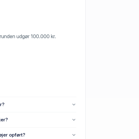
f grunden udgør 100.000 kr.
r?
erby, 6280 Højer.
jer?
 2, Østerby, 6280 Højer.
øjer opført?