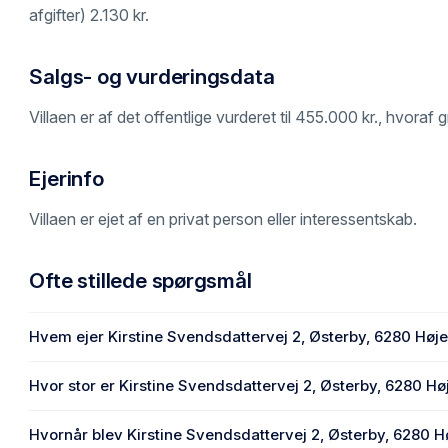
afgifter) 2.130 kr.
Salgs- og vurderingsdata
Villaen er af det offentlige vurderet til 455.000 kr., hvora
Ejerinfo
Villaen er ejet af en privat person eller interessentskab.
Ofte stillede spørgsmål
Hvem ejer Kirstine Svendsdattervej 2, Østerby, 6280 Høje
En eller flere privat(e) ejer Kirstine Svendsdattervej 2, Øst
Hvor stor er Kirstine Svendsdattervej 2, Østerby, 6280 Hø
Enhedens BBR-areal er 122 m² på Kirstine Svendsdattervej
Hvornår blev Kirstine Svendsdattervej 2, Østerby, 6280 H