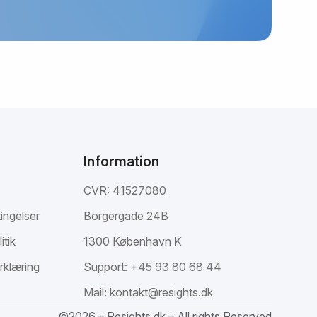
Information
CVR: 41527080
ingelser
Borgergade 24B
itik
1300 København K
rklæring
Support:
+45 93 80 68 44
Mail:
kontakt@resights.dk
©2026 – Resights.dk – All rights Reserved