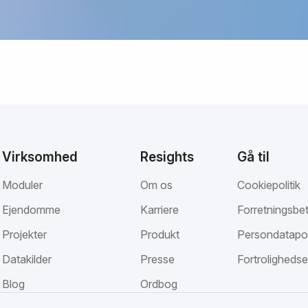
Virksomhed
Resights
Gå til
Moduler
Om os
Cookiepolitik
Ejendomme
Karriere
Forretningsbet
Projekter
Produkt
Persondatapol
Datakilder
Presse
Fortrolighedse
Blog
Ordbog