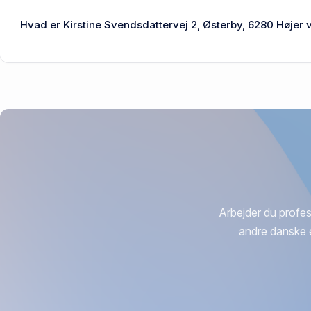
Den primære bygning blev bygget i 1948 på Kirstine Svend
Hvad er Kirstine Svendsdattervej 2, Østerby, 6280 Højer v
455.000 kr. er vurdering på Kirstine Svendsdattervej 2, Øs
Arbejder du profes
andre danske 