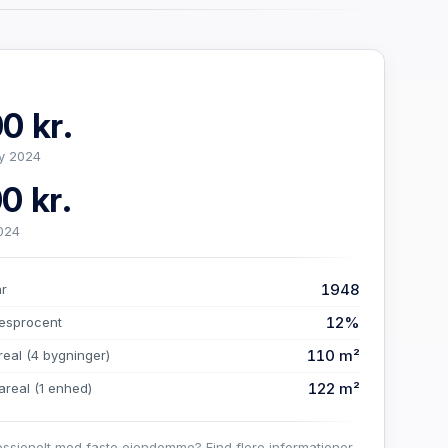
0 kr.
y 2024
0 kr.
024
1948
år
12%
esprocent
110 m²
real
(4 bygninger)
122 m²
areal
(1 enhed)
essionelt med faste ejendomme? Find flere informationer