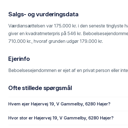
Salgs- og vurderingsdata
Værdiansættelsen var 175.000 kr. i den seneste tinglyste h
giver en kvadratmeterpris på 546 kr. Beboelsesejendommen e
710.000 kr., hvoraf grunden udgør 179.000 kr.
Ejerinfo
Beboelsesejendommen er ejet af en privat person eller int
Ofte stillede spørgsmål
Hvem ejer Højervej 19, V Gammelby, 6280 Højer?
En eller flere privat(e) ejer Højervej 19, V Gammelby, 6280 
Hvor stor er Højervej 19, V Gammelby, 6280 Højer?