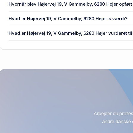
Ejendommens BBR-areal er 160 m² på Højervej 19, V Gam
Hvornår blev Højervej 19, V Gammelby, 6280 Højer opført
Den primære bygning blev opført i 1906 på Højervej 19, 
Hvad er Højervej 19, V Gammelby, 6280 Højer's værdi?
Prisen var 175.000 kr., da Højervej 19, V Gammelby, 6280 H
Hvad er Højervej 19, V Gammelby, 6280 Højer vurderet til
710.000 kr. er vurdering på Højervej 19, V Gammelby, 6280
Arbejder du profes
andre danske 