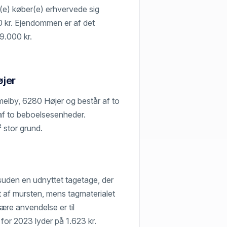
t(e) køber(e) erhvervede sig
00 kr. Ejendommen er af det
79.000 kr.
øjer
elby, 6280 Højer og består af to
af to beboelsesenheder.
 stor grund.
suden en udnyttet tagetage, der
 af mursten, mens tagmaterialet
re anvendelse er til
for 2023 lyder på 1.623 kr.