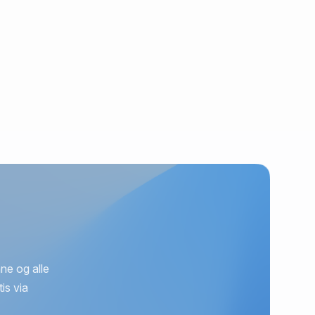
ne og alle
is via