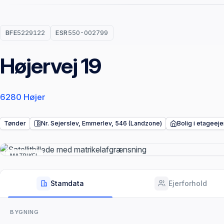
BFE
5229122
ESR
550-002799
Højervej 19
6280 Højer
Tønder
Nr. Sejerslev, Emmerlev, 546 (Landzone)
Bolig i etagee
MATRIKEL
Stamdata
Ejerforhold
BYGNING