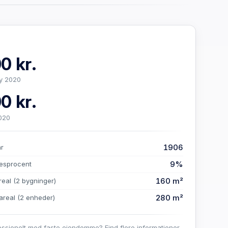
0 kr.
y 2020
0 kr.
020
1906
år
9%
esprocent
160 m²
real
(2 bygninger)
280 m²
areal
(2 enheder)
essionelt med faste ejendomme? Find flere informationer