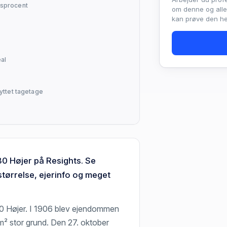
sprocent
om denne og all
kan prøve den hel
al
yttet tagetage
80 Højer på Resights. Se
tørrelse, ejerinfo og meget
0 Højer. I 1906 blev ejendommen
² stor grund. Den 27. oktober