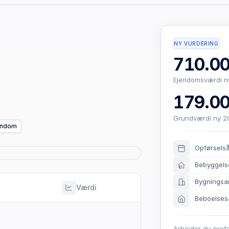
NY VURDERING
710.00
Ejendomsværdi n
179.00
Grundværdi ny 2
jendom
Opførsels
Bebyggels
Bygningsa
Værdi
Beboelses
Arbejder du prof