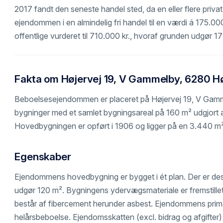
2017 fandt den seneste handel sted, da en eller flere priva
ejendommen i en almindelig fri handel til en værdi á 175.0
offentlige vurderet til 710.000 kr., hvoraf grunden udgør 1
Fakta om Højervej 19, V Gammelby, 6280 H
Beboelsesejendommen er placeret på Højervej 19, V Gamm
bygninger med et samlet bygningsareal på 160 m² udgjort 
Hovedbygningen er opført i 1906 og ligger på en 3.440 m²
Egenskaber
Ejendommens hovedbygning er bygget i ét plan. Der er de
udgør 120 m². Bygningens ydervægsmateriale er fremstillet
består af fibercement herunder asbest. Ejendommens primæ
helårsbeboelse. Ejendomsskatten (excl. bidrag og afgifter) 