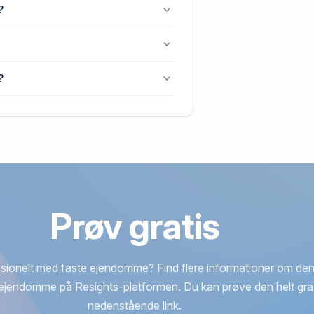
melby, 6280 Højer.
?
V Gammelby, 6280 Højer.
øjer senest blev handlet i 2017.
?
 Højer.
Prøv gratis
sionelt med faste ejendomme? Find flere informationer om den
ejendomme på Resights-platformen. Du kan prøve den helt grat
nedenstående link.