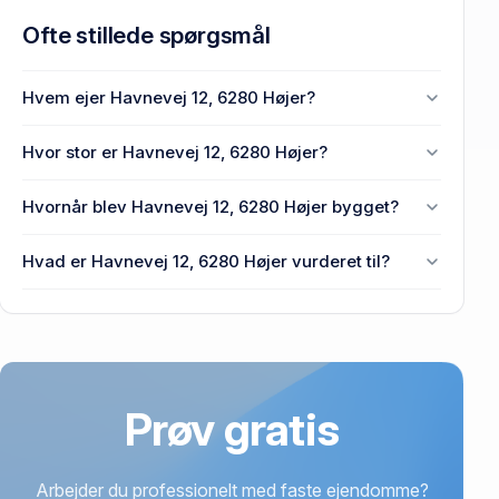
Ofte stillede spørgsmål
Hvem ejer Havnevej 12, 6280 Højer?
Turnverein Hoyer ejer Havnevej 12, 6280 Højer.
Hvor stor er Havnevej 12, 6280 Højer?
Ejendommens BBR-areal er 290 m² på Havnevej 12,
Hvornår blev Havnevej 12, 6280 Højer bygget?
6280 Højer.
Den primære bygning blev opført i 1955 på
Hvad er Havnevej 12, 6280 Højer vurderet til?
Havnevej 12, 6280 Højer.
260.000 kr. er vurdering på Havnevej 12, 6280
Højer.
Prøv gratis
Arbejder du professionelt med faste ejendomme?