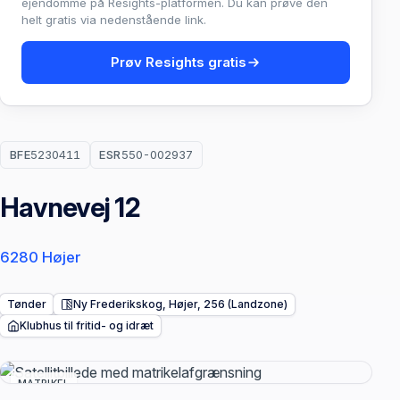
ejendomme på Resights-platformen. Du kan prøve den
helt gratis via nedenstående link.
Prøv Resights gratis
BFE
5230411
ESR
550-002937
Havnevej 12
6280 Højer
Tønder
Ny Frederikskog, Højer, 256 (Landzone)
Klubhus til fritid- og idræt
MATRIKEL