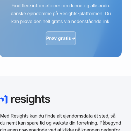
Find flere informationer om denne og alle andre
danske ejendomme på Resights-platformen. Du
kan prøve den helt gratis via nedenstående link.
Prøv gratis
Med Resights kan du finde alt ejendomsdata ét sted, så
du nemt kan spare tid og vækste din forretning. Påbegynd
din egen prøveperiode ved at klikke på knappen nedenfor.