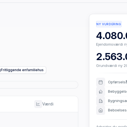
NY VURDERING
4.080.
Ejendomsværdi n
2.563.
Grundværdi ny 2
Fritliggende enfamiliehus
Opførsels
Bebyggels
Bygningsa
Værdi
Beboelses
Arbejder du prof