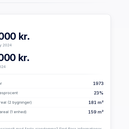
000 kr.
y 2024
000 kr.
024
1973
år
23%
esprocent
181 m²
real
(2 bygninger)
159 m²
areal
(1 enhed)
essionelt med faste ejendomme? Find flere informationer