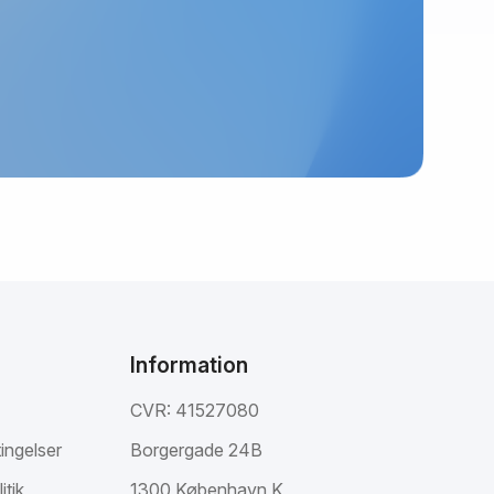
Information
CVR: 41527080
ingelser
Borgergade 24B
itik
1300 København K