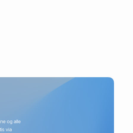
ne og alle
is via