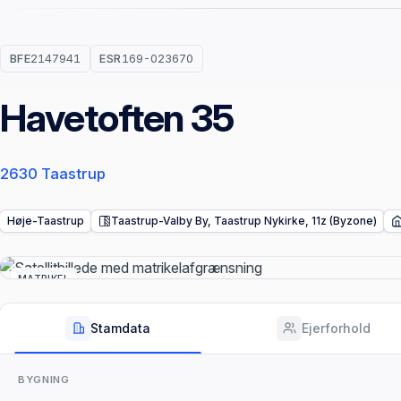
BFE
2147941
ESR
169-023670
Havetoften 35
2630 Taastrup
Høje-Taastrup
Taastrup-Valby By, Taastrup Nykirke, 11z (Byzone)
MATRIKEL
Stamdata
Ejerforhold
BYGNING