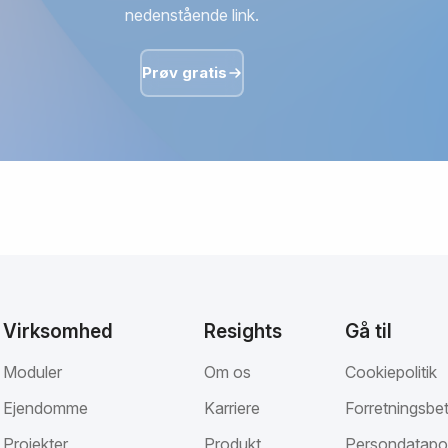
nedenstående link.
Prøv gratis
Virksomhed
Resights
Gå til
Moduler
Om os
Cookiepolitik
Ejendomme
Karriere
Forretningsbet
Projekter
Produkt
Persondatapol