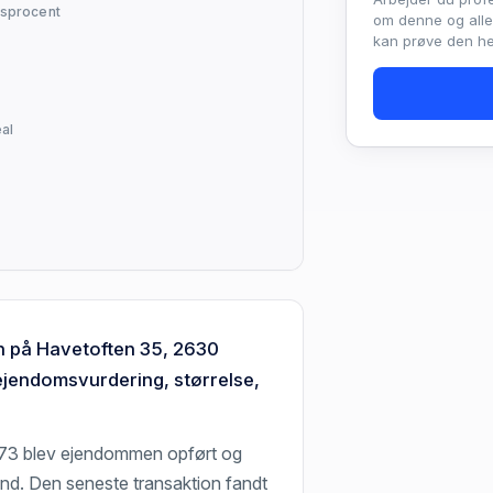
sprocent
om denne og all
kan prøve den hel
al
n på Havetoften 35, 2630
ejendomsvurdering, størrelse,
973 blev ejendommen opført og
und. Den seneste transaktion fandt