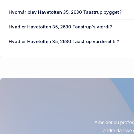
Enhedens BBR-areal er 159 m² på Havetoften 35, 2630 T
Hvornår blev Havetoften 35, 2630 Taastrup bygget?
Den primære bygning blev bygget i 1973 på Havetoften 35
Hvad er Havetoften 35, 2630 Taastrup's værdi?
Prisen var 680.000 kr., da Havetoften 35, 2630 Taastrup s
Hvad er Havetoften 35, 2630 Taastrup vurderet til?
4,08 mio. kr. er vurdering på Havetoften 35, 2630 Taastru
Arbejder du profes
andre danske 