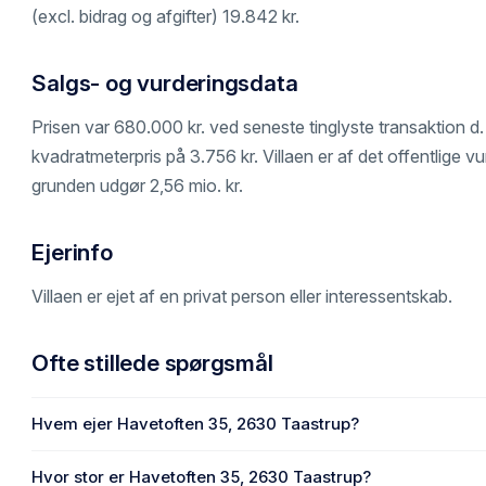
(excl. bidrag og afgifter) 19.842 kr.
Salgs- og vurderingsdata
Prisen var 680.000 kr. ved seneste tinglyste transaktion d. 
kvadratmeterpris på 3.756 kr. Villaen er af det offentlige vur
grunden udgør 2,56 mio. kr.
Ejerinfo
Villaen er ejet af en privat person eller interessentskab.
Ofte stillede spørgsmål
Hvem ejer Havetoften 35, 2630 Taastrup?
En eller flere privat(e) ejer Havetoften 35, 2630 Taastrup.
Hvor stor er Havetoften 35, 2630 Taastrup?