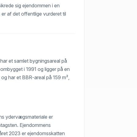
) sikrede sig ejendommen i en
r af det offentlige vurderet til
har et samlet bygningsareal på
 ombygget i 1991 og ligger på en
 og har et BBR-areal på 159 m²,
ns ydervægsmateriale er
tontagsten. Ejendommens
råret 2023 er ejendomsskatten