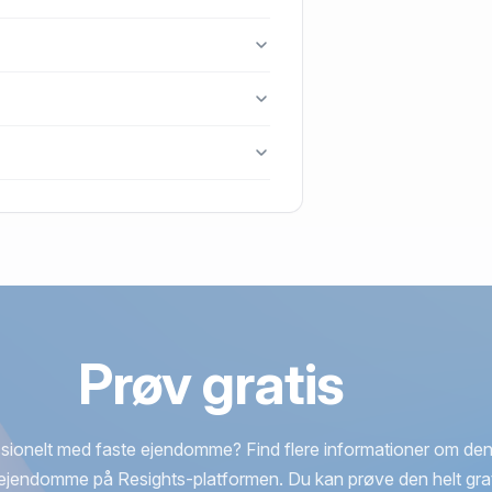
aastrup.
, 2630 Taastrup.
enest blev handlet i 1981.
p.
Prøv gratis
sionelt med faste ejendomme? Find flere informationer om den
ejendomme på Resights-platformen. Du kan prøve den helt grat