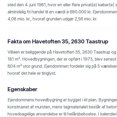
sted den 4. juni 1981, hvor en eller flere privat(e) køber(e
almindelig fri handel til en værdi á 680.000 kr. Ejendommen e
4,08 mio. kr., hvoraf grunden udgør 2,56 mio. kr.
Fakta om Havetoften 35, 2630 Taastrup
Villaen er beliggende på Havetoften 35, 2630 Taastrup og 
181 m². Hovedbygningen, der er opført i 1973, blev senest
804 m² stor grund. Ejendommen fordeler sig på 5 værelser
hvoraf det hele er tinglyst.
Egenskaber
Ejendommens hovedbygning er bygget i ét plan. Bygninge
konstrueret af mursten, mens tagmaterialet består af be
hovedsagelige anvendelse er til helårsbeboelse. I kalende