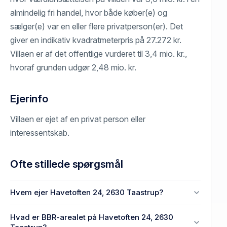
almindelig fri handel, hvor både køber(e) og
sælger(e) var en eller flere privatperson(er). Det
giver en indikativ kvadratmeterpris på 27.272 kr.
Villaen er af det offentlige vurderet til 3,4 mio. kr.,
hvoraf grunden udgør 2,48 mio. kr.
Ejerinfo
Villaen er ejet af en privat person eller
interessentskab.
Ofte stillede spørgsmål
Hvem ejer Havetoften 24, 2630 Taastrup?
En eller flere privat(e) ejer Havetoften 24, 2630
Hvad er BBR-arealet på Havetoften 24, 2630
Taastrup.