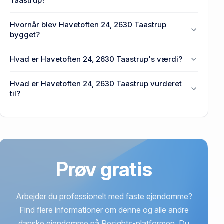
Taastrup?
Enhedens BBR-areal er 132 m² på Havetoften 24,
Hvornår blev Havetoften 24, 2630 Taastrup
2630 Taastrup.
bygget?
Den primære bygning blev bygget i 1973 på
Hvad er Havetoften 24, 2630 Taastrup's værdi?
Havetoften 24, 2630 Taastrup.
Prisen var 3,6 mio. kr., da Havetoften 24, 2630
Hvad er Havetoften 24, 2630 Taastrup vurderet
Taastrup senest blev handlet i 2022.
til?
3,4 mio. kr. er vurdering på Havetoften 24, 2630
Taastrup.
Prøv gratis
Arbejder du professionelt med faste ejendomme?
Find flere informationer om denne og alle andre
danske ejendomme på Resights-platformen. Du