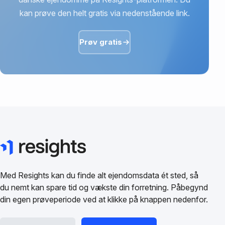
kan prøve den helt gratis via nedenstående link.
Prøv gratis
Med Resights kan du finde alt ejendomsdata ét sted, så
du nemt kan spare tid og vækste din forretning. Påbegynd
din egen prøveperiode ved at klikke på knappen nedenfor.