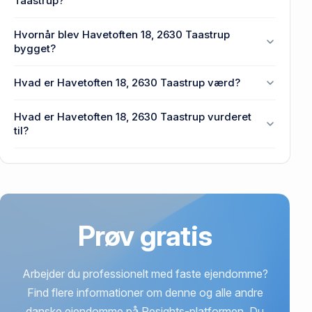
Taastrup?
Enhedens BBR-areal er 132 m² på Havetoften 18,
Hvornår blev Havetoften 18, 2630 Taastrup
2630 Taastrup.
bygget?
Den primære bygning blev bygget i 1972 på
Hvad er Havetoften 18, 2630 Taastrup værd?
Havetoften 18, 2630 Taastrup.
Prisen var 1,35 mio. kr., da Havetoften 18, 2630
Hvad er Havetoften 18, 2630 Taastrup vurderet
Taastrup senest blev handlet i 2008.
til?
3,48 mio. kr. er vurdering på Havetoften 18, 2630
Taastrup.
Prøv gratis
Arbejder du professionelt med faste ejendomme?
Find flere informationer om denne og alle andre
danske ejendomme på Resights-platformen. Du