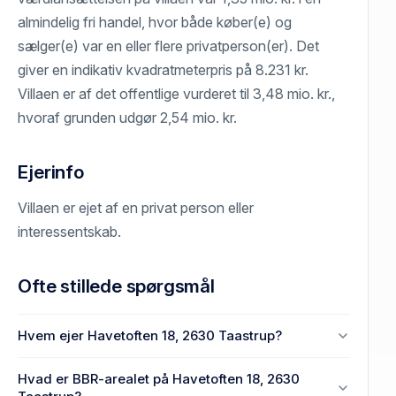
almindelig fri handel, hvor både køber(e) og
sælger(e) var en eller flere privatperson(er). Det
giver en indikativ kvadratmeterpris på 8.231 kr.
Villaen er af det offentlige vurderet til 3,48 mio. kr.,
hvoraf grunden udgør 2,54 mio. kr.
Ejerinfo
Villaen er ejet af en privat person eller
interessentskab.
Ofte stillede spørgsmål
Hvem ejer Havetoften 18, 2630 Taastrup?
En eller flere privat(e) ejer Havetoften 18, 2630
Hvad er BBR-arealet på Havetoften 18, 2630
Taastrup.