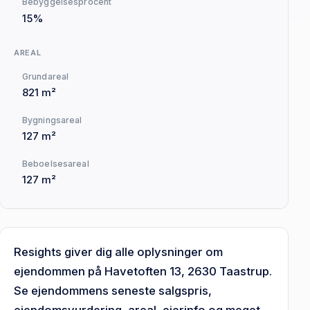
Bebyggelsesprocent
15%
AREAL
Grundareal
821 m²
Bygningsareal
127 m²
Beboelsesareal
127 m²
Resights giver dig alle oplysninger om
ejendommen på Havetoften 13, 2630 Taastrup.
Se ejendommens seneste salgspris,
ejendomsvurdering, areal, ejerinfo og meget