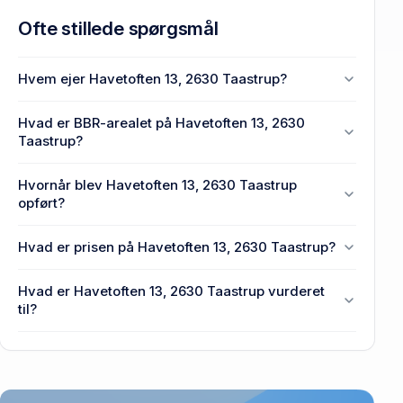
Ofte stillede spørgsmål
Hvem ejer Havetoften 13, 2630 Taastrup?
En eller flere privat(e) ejer Havetoften 13, 2630
Hvad er BBR-arealet på Havetoften 13, 2630
Taastrup.
Taastrup?
Enhedens BBR-areal er 127 m² på Havetoften 13,
Hvornår blev Havetoften 13, 2630 Taastrup
2630 Taastrup.
opført?
Den primære bygning blev bygget i 1973 på
Hvad er prisen på Havetoften 13, 2630 Taastrup?
Havetoften 13, 2630 Taastrup.
Prisen var 4,19 mio. kr., da Havetoften 13, 2630
Hvad er Havetoften 13, 2630 Taastrup vurderet
Taastrup senest blev handlet i 2026.
til?
2,87 mio. kr. er vurdering på Havetoften 13, 2630
Taastrup.