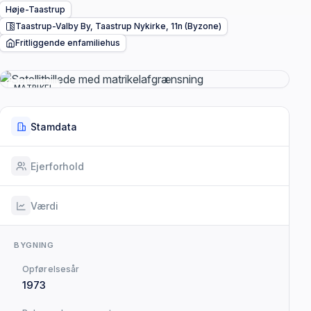
Høje-Taastrup
Taastrup-Valby By, Taastrup Nykirke, 11n (Byzone)
Fritliggende enfamiliehus
MATRIKEL
Stamdata
Ejerforhold
Værdi
BYGNING
Opførelsesår
1973