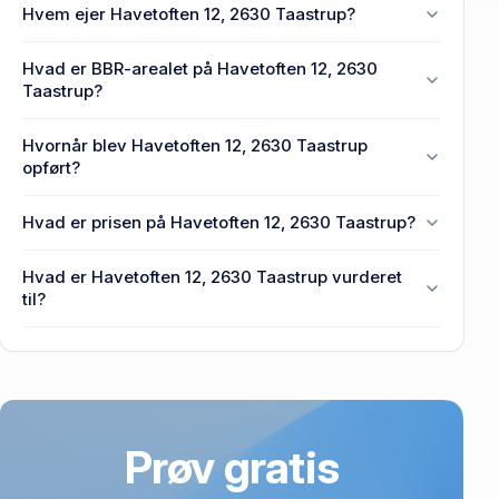
Hvem ejer Havetoften 12, 2630 Taastrup?
En eller flere privat(e) ejer Havetoften 12, 2630
Hvad er BBR-arealet på Havetoften 12, 2630
Taastrup.
Taastrup?
Enhedens BBR-areal er 132 m² på Havetoften 12,
Hvornår blev Havetoften 12, 2630 Taastrup
2630 Taastrup.
opført?
Den primære bygning blev bygget i 1973 på
Hvad er prisen på Havetoften 12, 2630 Taastrup?
Havetoften 12, 2630 Taastrup.
Prisen var 2,65 mio. kr., da Havetoften 12, 2630
Hvad er Havetoften 12, 2630 Taastrup vurderet
Taastrup senest blev handlet i 2008.
til?
3,39 mio. kr. er vurdering på Havetoften 12, 2630
Taastrup.
Prøv gratis