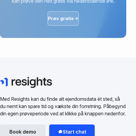
kan prøve den helt gratis via nedenstående link.
Prøv gratis
Med Resights kan du finde alt ejendomsdata ét sted, så
du nemt kan spare tid og vækste din forretning. Påbegynd
din egen prøveperiode ved at klikke på knappen nedenfor.
Book demo
Start chat