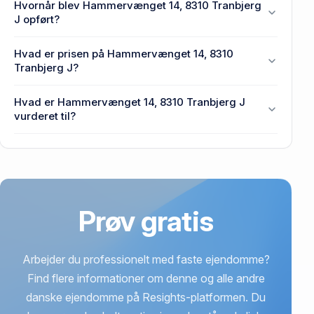
Hvornår blev Hammervænget 14, 8310 Tranbjerg
14, 8310 Tranbjerg J.
J opført?
Den primære bygning blev bygget i 1987 på
Hvad er prisen på Hammervænget 14, 8310
Hammervænget 14, 8310 Tranbjerg J.
Tranbjerg J?
Prisen var 1,07 mio. kr., da Hammervænget 14, 8310
Hvad er Hammervænget 14, 8310 Tranbjerg J
Tranbjerg J senest blev handlet i 1999.
vurderet til?
2,45 mio. kr. er vurdering på Hammervænget 14,
8310 Tranbjerg J.
Prøv gratis
Arbejder du professionelt med faste ejendomme?
Find flere informationer om denne og alle andre
danske ejendomme på Resights-platformen. Du