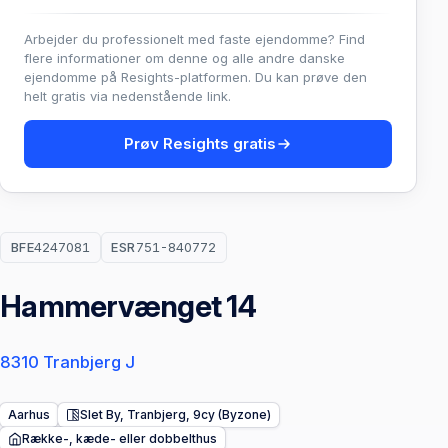
Arbejder du professionelt med faste ejendomme? Find
flere informationer om denne og alle andre danske
ejendomme på Resights-platformen. Du kan prøve den
helt gratis via nedenstående link.
Prøv Resights gratis
BFE
4247081
ESR
751-840772
Hammervænget 14
8310 Tranbjerg J
Aarhus
Slet By, Tranbjerg, 9cy (Byzone)
Række-, kæde- eller dobbelthus