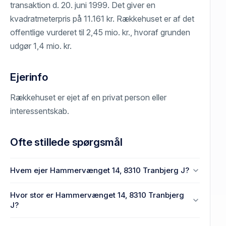
transaktion d. 20. juni 1999. Det giver en
kvadratmeterpris på 11.161 kr. Rækkehuset er af det
offentlige vurderet til 2,45 mio. kr., hvoraf grunden
udgør 1,4 mio. kr.
Ejerinfo
Rækkehuset er ejet af en privat person eller
interessentskab.
Ofte stillede spørgsmål
Hvem ejer Hammervænget 14, 8310 Tranbjerg J?
En eller flere privat(e) ejer Hammervænget 14, 8310
Hvor stor er Hammervænget 14, 8310 Tranbjerg
Tranbjerg J.
J?
Enhedens BBR-areal er 96 m² på Hammervænget