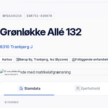
BFE
4245216
ESR
751-836678
Grønløkke Allé 132
8310 Tranbjerg J
Aarhus
Børup By, Tranbjerg, 1ez (Byzone)
Fritliggende enfamilie
MATRIKEL
Stamdata
Ejerforhold
BYGNING