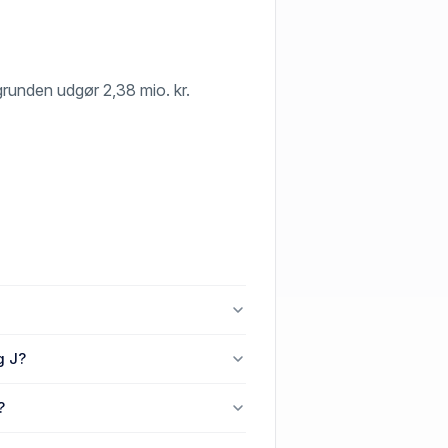
f grunden udgør 2,38 mio. kr.
erg J.
g J?
 Tranbjerg J.
?
132, 8310 Tranbjerg J.