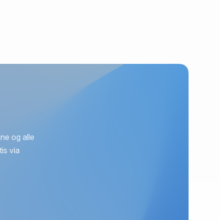
ne og alle
is via