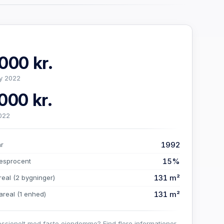
000 kr.
y 2022
000 kr.
022
1992
år
15%
esprocent
131 m²
real
(2 bygninger)
131 m²
areal
(1 enhed)
essionelt med faste ejendomme? Find flere informationer