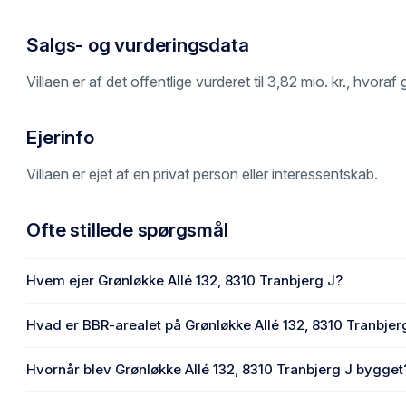
Salgs- og vurderingsdata
Villaen er af det offentlige vurderet til 3,82 mio. kr., hvora
Ejerinfo
Villaen er ejet af en privat person eller interessentskab.
Ofte stillede spørgsmål
Hvem ejer Grønløkke Allé 132, 8310 Tranbjerg J?
En eller flere privat(e) ejer Grønløkke Allé 132, 8310 Tranbj
Hvad er BBR-arealet på Grønløkke Allé 132, 8310 Tranbjer
Enhedens BBR-areal er 131 m² på Grønløkke Allé 132, 8310
Hvornår blev Grønløkke Allé 132, 8310 Tranbjerg J bygget
Den primære bygning blev opført i 1992 på Grønløkke Allé 