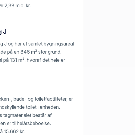
ør 2,38 mio. kr.
g J
rg J og har et samlet bygningsareal
nde på en 846 m² stor grund.
 på 131 m², hvoraf det hele er
n-, bade- og toiletfactiliteter, er
dskyllende toilet i enheden.
 tagmaterialet består af
 er til helårsbeboelse.
å 15.662 kr.