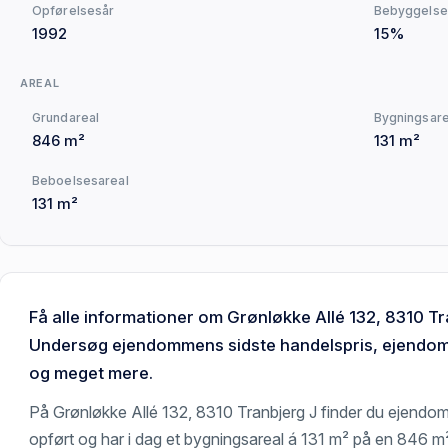
Opførelsesår
Bebyggelse
1992
15%
AREAL
Grundareal
Bygningsare
846 m²
131 m²
Beboelsesareal
131 m²
Få alle informationer om Grønløkke Allé 132, 8310 Tr
Undersøg ejendommens sidste handelspris, ejendoms
og meget mere.
På Grønløkke Allé 132, 8310 Tranbjerg J finder du ejend
opført og har i dag et bygningsareal á 131 m² på en 846 