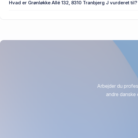
Hvad er Grønløkke Allé 132, 8310 Tranbjerg J vurderet til?
3,82 mio. kr. er vurdering på Grønløkke Allé 132, 8310 Tran
Arbejder du profes
andre danske 