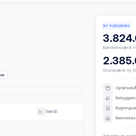
NY VURDERING
3.824.
Ejendomsværdi n
2.385.
Grundværdi ny 2
hus
Opførsels
Bebyggels
Bygningsa
Værdi
Beboelses
Arbejder du prof