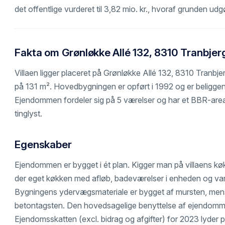
det offentlige vurderet til 3,82 mio. kr., hvoraf grunden udg
Fakta om Grønløkke Allé 132, 8310 Tranbjer
Villaen ligger placeret på Grønløkke Allé 132, 8310 Tranbje
på 131 m². Hovedbygningen er opført i 1992 og er beligge
Ejendommen fordeler sig på 5 værelser og har et BBR-areal
tinglyst.
Egenskaber
Ejendommen er bygget i ét plan. Kigger man på villaens køkke
der eget køkken med afløb, badeværelser i enheden og van
Bygningens ydervægsmateriale er bygget af mursten, mens
betontagsten. Den hovedsagelige benyttelse af ejendommen
Ejendomsskatten (excl. bidrag og afgifter) for 2023 lyder p