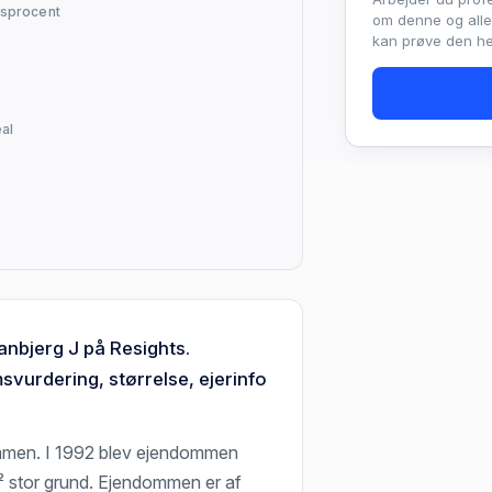
sprocent
om denne og all
kan prøve den hel
al
anbjerg J på Resights.
vurdering, størrelse, ejerinfo
ommen. I 1992 blev ejendommen
m² stor grund. Ejendommen er af