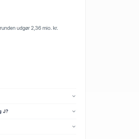
f grunden udgør 2,36 mio. kr.
erg J.
g J?
 Tranbjerg J.
 122, 8310 Tranbjerg J.