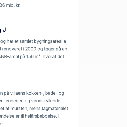
36 mio. kr.
g J
 og har et samlet bygningsareal á
 renoveret i 2000 og ligger på en
BBR-areal på 156 m², hvoraf det
n på villaens køkken-, bade- og
lser i enheden og vandskyllende
let af mursten, mens tagmaterialet
else er til helårsbeboelse. I
kr.