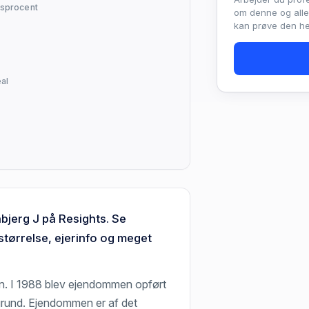
sprocent
om denne og all
kan prøve den hel
al
bjerg J på Resights. Se
størrelse, ejerinfo og meget
en. I 1988 blev ejendommen opført
 grund. Ejendommen er af det