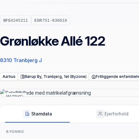
BFE
4245211
ESR
751-836619
Grønløkke Allé 122
8310 Tranbjerg J
Aarhus
Børup By, Tranbjerg, 1et (Byzone)
Fritliggende enfamilieh
MATRIKEL
Stamdata
Ejerforhold
BYGNING