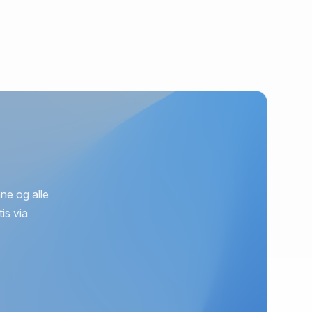
ne og alle
is via