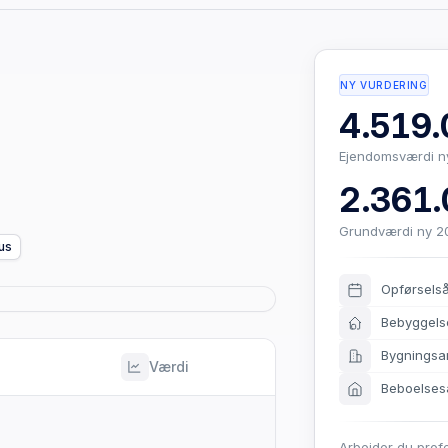
NY VURDERING
4.519.
Ejendomsværdi n
2.361.
Grundværdi ny 2
us
Opførsels
Bebyggels
Bygningsa
Værdi
Beboelses
Arbejder du prof