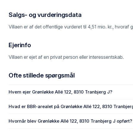
Salgs- og vurderingsdata
Villaen er af det offentlige vurderet til 4,51 mio. kr., hvora
Ejerinfo
Villaen er ejet af en privat person eller interessentskab.
Ofte stillede spørgsmål
Hvem ejer Grønløkke Allé 122, 8310 Tranbjerg J?
En eller flere privat(e) ejer Grønløkke Allé 122, 8310 Tranbj
Hvad er BBR-arealet på Grønløkke Allé 122, 8310 Tranbjer
Enhedens BBR-areal er 156 m² på Grønløkke Allé 122, 8310
Hvornår blev Grønløkke Allé 122, 8310 Tranbjerg J opført?
Den primære bygning blev bygget i 1988 på Grønløkke Allé