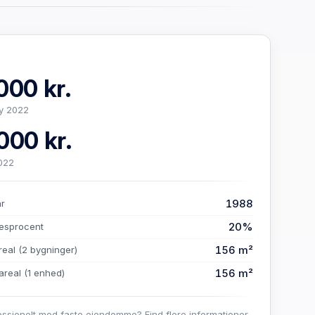
000 kr.
y 2022
000 kr.
022
1988
år
20%
esprocent
156 m²
real
(2 bygninger)
156 m²
areal
(1 enhed)
essionelt med faste ejendomme? Find flere informationer