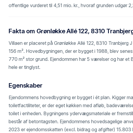
offentlige vurderet til 4,51 mio. kr., hvoraf grunden udgør 2,
Fakta om Grønløkke Allé 122, 8310 Tranbjer
Villaen er placeret på Grønløkke Allé 122, 8310 Tranbjerg J
156 m². Hovedbygningen, der er bygget i 1988, blev senest
770 m² stor grund. Ejendommen har 5 værelser og har et 
hele er tinglyst.
Egenskaber
Ejendommens hovedbygning er bygget i ét plan. Kigger ma
toiletfactiliteter, er der eget køkken med afløb, badevære
toilet i enheden. Bygningens ydervægsmateriale er fremstil
består af betontagsten. Ejendommens hovedsagelige anvend
2023 er ejendomsskatten (excl. bidrag og afgifter) 15.803 