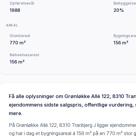
Opførelsesår
Bebyggelse
1988
20%
AREAL
Grundareal
Bygningsare
770 m²
156 m²
Beboelsesareal
156 m²
Få alle oplysninger om Grønløkke Allé 122, 8310 Tran
ejendommens sidste salgspris, offentlige vurdering, 
mere.
På Grønløkke Allé 122, 8310 Tranbjerg J ligger ejendomm
og har i dag et bygningsareal á 156 m² på en 770 m² stor