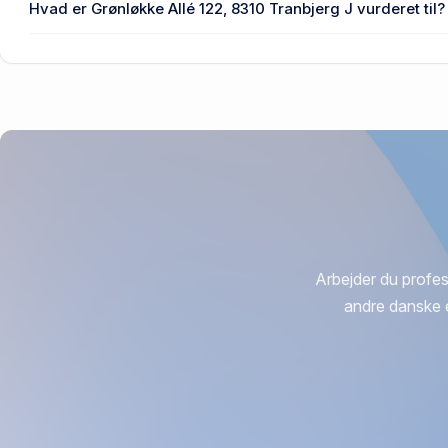
Hvad er Grønløkke Allé 122, 8310 Tranbjerg J vurderet til?
4,51 mio. kr. er vurdering på Grønløkke Allé 122, 8310 Tranb
Arbejder du profes
andre danske 