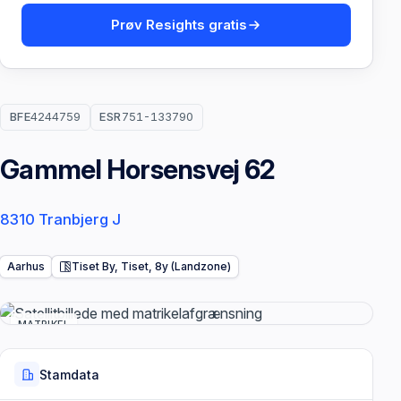
Prøv Resights gratis
BFE
4244759
ESR
751-133790
Gammel Horsensvej 62
8310 Tranbjerg J
Aarhus
Tiset By, Tiset, 8y (Landzone)
MATRIKEL
Stamdata