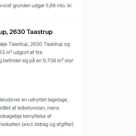
 hvoraf grunden udgør 5,88 mio. kr.
up, 2630 Taastrup
Høje Taastrup, 2630 Taastrup og
3 m² udgjort af fire
 befinder sig på en 9.736 m² stor
derudover en udnyttet tagetage,
tillet af letbetonsten, mens
edsagelige benyttelse af
sskatten (excl. bidrag og afgifter)