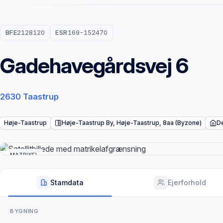
BFE
2128120
ESR
169-152470
Gadehavegårdsvej 6
2630 Taastrup
Høje-Taastrup
Høje-Taastrup By, Høje-Taastrup, 8aa (Byzone)
De
MATRIKEL
Stamdata
Ejerforhold
BYGNING