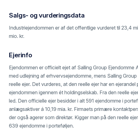
Salgs- og vurderingsdata
Industriejendommen er af det offentlige vurderet til 23,4 m
mio. kr.
Ejerinfo
Ejendommen er officielt ejet af Salling Group Ejendomme A/
med udlejning af erhvervsejendomme, mens Salling Group A
reelle ejer. Det vurderes, at den reelle ejer har en ejerand
ejendommen igennem ét holdingselskab. Fra den reelle ejer 
led. Den officielle ejer besidder i alt 591 ejendomme i port
anlægsaktiver á 10,19 mia. kr. Firmaets primære kontaktp
der også agerer som direktør. Kigger man på den reelle ejer,
639 ejendomme i porteføljen.