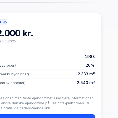
RING
.000 kr.
løbig 2025
1983
år
26%
esprocent
2.333 m²
real
(2 bygninger)
2.540 m²
real
(4 enheder)
essionelt med faste ejendomme? Find flere informationer
e andre danske ejendomme på Resights-platformen. Du
t gratis via nedenstående link.