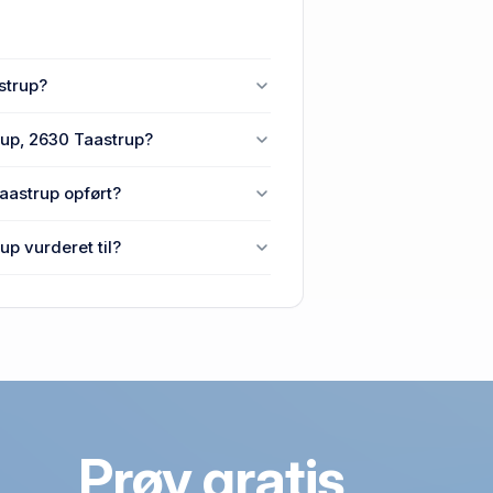
strup?
øje Taastrup, 2630 Taastrup.
up, 2630 Taastrup?
j 6, Høje Taastrup, 2630
aastrup opført?
vej 6, Høje Taastrup, 2630
p vurderet til?
aastrup, 2630 Taastrup.
Prøv gratis