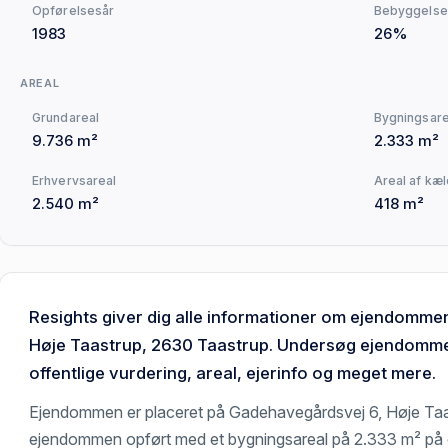
Opførelsesår
Bebyggelse
1983
26%
AREAL
Grundareal
Bygningsare
9.736 m²
2.333 m²
Erhvervsareal
Areal af kæ
2.540 m²
418 m²
Resights giver dig alle informationer om ejendomm
Høje Taastrup, 2630 Taastrup. Undersøg ejendomme
offentlige vurdering, areal, ejerinfo og meget mere.
Ejendommen er placeret på Gadehavegårdsvej 6, Høje Taas
ejendommen opført med et bygningsareal på 2.333 m² på 