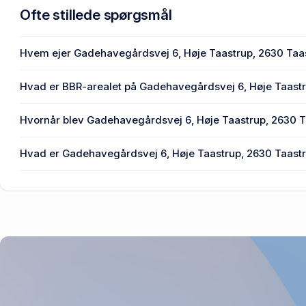
Ofte stillede spørgsmål
Hvem ejer Gadehavegårdsvej 6, Høje Taastrup, 2630 Taa
Salling Group Ejendomme A/S ejer Gadehavegårdsvej 6, H
Hvad er BBR-arealet på Gadehavegårdsvej 6, Høje Taastr
Ejendommens BBR-areal er 2.333 m² på Gadehavegårdsve
Hvornår blev Gadehavegårdsvej 6, Høje Taastrup, 2630 T
Taastrup.
Den primære bygning blev opført i 1983 på Gadehavegårds
Hvad er Gadehavegårdsvej 6, Høje Taastrup, 2630 Taastru
Taastrup.
23,4 mio. kr. er vurdering på Gadehavegårdsvej 6, Høje T