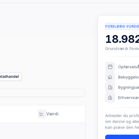
FORELØBIG VURDE
18.982
Grundværdi fore
Opførsels
tailhandel
Bebyggels
Bygningsa
Erhvervsa
Værdi
Arbejder du prof
om denne og all
kan prøve den hel