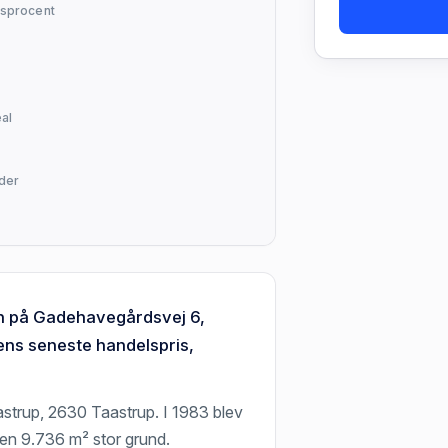
sprocent
al
lder
en på Gadehavegårdsvej 6,
ns seneste handelspris,
trup, 2630 Taastrup. I 1983 blev
en 9.736 m² stor grund.