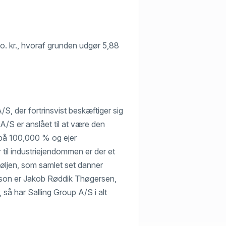
io. kr., hvoraf grunden udgør 5,88
S, der fortrinsvist beskæftiger sig
/S er anslået til at være den
el på 100,000 % og ejer
til industriejendommen er der et
eføljen, som samlet set danner
erson er Jakob Røddik Thøgersen,
 så har Salling Group A/S i alt