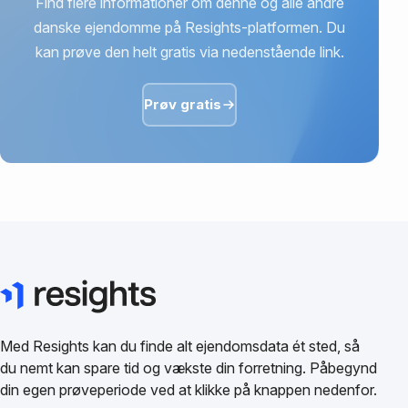
Find flere informationer om denne og alle andre
danske ejendomme på Resights-platformen. Du
kan prøve den helt gratis via nedenstående link.
Prøv gratis
Med Resights kan du finde alt ejendomsdata ét sted, så
du nemt kan spare tid og vækste din forretning. Påbegynd
din egen prøveperiode ved at klikke på knappen nedenfor.