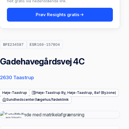
helt gratis via nedenstående link.
Prøv Resights gratis
BFE
234587
ESR
169-157804
Gadehavegårdsvej 4C
2630 Taastrup
Høje-Taastrup
Høje-Taastrup By, Høje-Taastrup, 8af (Byzone)
Sundhedscenter/lægehus/fødeklinik
MATRIKEL