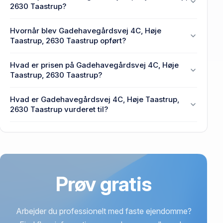
2630 Taastrup?
Omeranli Kultur-Begravelsesforening ejer
Hvornår blev Gadehavegårdsvej 4C, Høje
Gadehavegårdsvej 4C, Høje Taastrup, 2630
Taastrup, 2630 Taastrup opført?
Taastrup.
Den primære bygning blev opført i 1983 på
Hvad er prisen på Gadehavegårdsvej 4C, Høje
Gadehavegårdsvej 4C, Høje Taastrup, 2630
Taastrup, 2630 Taastrup?
Taastrup.
Prisen var 2,2 mio. kr., da Gadehavegårdsvej 4C,
Hvad er Gadehavegårdsvej 4C, Høje Taastrup,
Høje Taastrup, 2630 Taastrup senest blev handlet i
2630 Taastrup vurderet til?
2024.
1,05 mio. kr. er vurdering på Gadehavegårdsvej 4C,
Høje Taastrup, 2630 Taastrup.
Prøv gratis
Arbejder du professionelt med faste ejendomme?