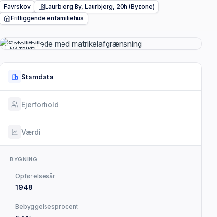
Favrskov
Laurbjerg By, Laurbjerg, 20h (Byzone)
Fritliggende enfamiliehus
MATRIKEL
Stamdata
Ejerforhold
Værdi
BYGNING
Opførelsesår
1948
Bebyggelsesprocent