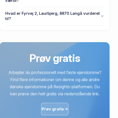
værdi?
Prisen var 800.000 kr., da Fyrvej 2, Laurbjerg, 8870
Hvad er Fyrvej 2, Laurbjerg, 8870 Langå vurderet
Langå senest blev handlet i 2019.
til?
982.000 kr. er vurdering på Fyrvej 2, Laurbjerg,
8870 Langå.
Prøv gratis
Arbejder du professionelt med faste ejendomme?
Find flere informationer om denne og alle andre
danske ejendomme på Resights-platformen. Du
kan prøve den helt gratis via nedenstående link.
Prøv gratis