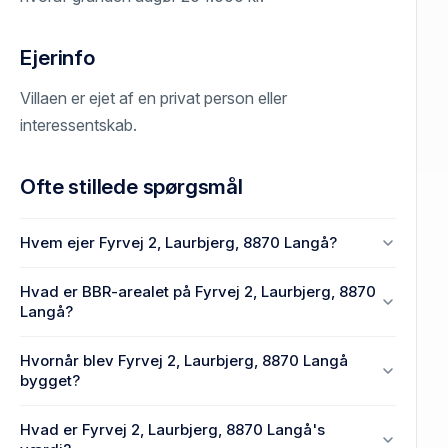
Ejerinfo
Villaen er ejet af en privat person eller
interessentskab.
Ofte stillede spørgsmål
Hvem ejer Fyrvej 2, Laurbjerg, 8870 Langå?
En eller flere privat(e) ejer Fyrvej 2, Laurbjerg, 8870
Hvad er BBR-arealet på Fyrvej 2, Laurbjerg, 8870
Langå.
Langå?
Enhedens BBR-areal er 129 m² på Fyrvej 2,
Hvornår blev Fyrvej 2, Laurbjerg, 8870 Langå
Laurbjerg, 8870 Langå.
bygget?
Den primære bygning blev bygget i 1948 på Fyrvej
Hvad er Fyrvej 2, Laurbjerg, 8870 Langå's
2, Laurbjerg, 8870 Langå.