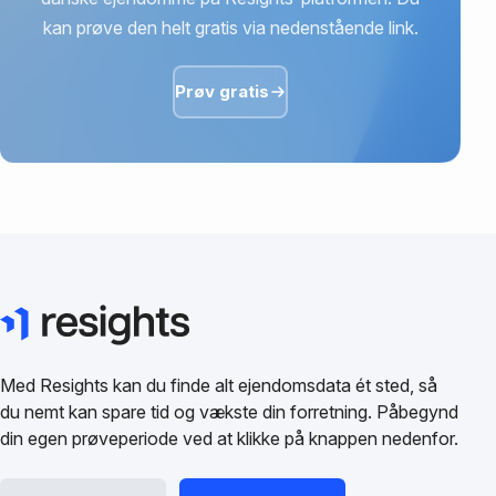
kan prøve den helt gratis via nedenstående link.
Prøv gratis
Med Resights kan du finde alt ejendomsdata ét sted, så
du nemt kan spare tid og vækste din forretning. Påbegynd
din egen prøveperiode ved at klikke på knappen nedenfor.