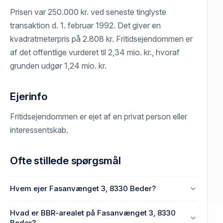
Prisen var 250.000 kr. ved seneste tinglyste
transaktion d. 1. februar 1992. Det giver en
kvadratmeterpris på 2.808 kr. Fritidsejendommen er
af det offentlige vurderet til 2,34 mio. kr., hvoraf
grunden udgør 1,24 mio. kr.
Ejerinfo
Fritidsejendommen er ejet af en privat person eller
interessentskab.
Ofte stillede spørgsmål
Hvem ejer Fasanvænget 3, 8330 Beder?
En eller flere privat(e) ejer Fasanvænget 3, 8330
Hvad er BBR-arealet på Fasanvænget 3, 8330
Beder.
Beder?