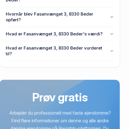
Enhedens BBR-areal er 82 m² på Fasanvænget 3,
Hvornår blev Fasanvænget 3, 8330 Beder
8330 Beder.
opført?
Den primære bygning blev bygget i 1994 på
Hvad er Fasanvænget 3, 8330 Beder's værdi?
Fasanvænget 3, 8330 Beder.
Prisen var 250.000 kr., da Fasanvænget 3, 8330
Hvad er Fasanvænget 3, 8330 Beder vurderet
Beder senest blev handlet i 1992.
til?
2,34 mio. kr. er vurdering på Fasanvænget 3, 8330
Beder.
Prøv gratis
Arbejder du professionelt med faste ejendomme?
Find flere informationer om denne og alle andre
danske ejendomme på Resights-platformen. Du