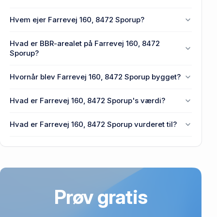
Hvem ejer Farrevej 160, 8472 Sporup?
En eller flere privat(e) ejer Farrevej 160, 8472
Hvad er BBR-arealet på Farrevej 160, 8472
Sporup.
Sporup?
Enhedens BBR-areal er 201 m² på Farrevej 160,
Hvornår blev Farrevej 160, 8472 Sporup bygget?
8472 Sporup.
Den primære bygning blev bygget i 1980 på Farrevej
Hvad er Farrevej 160, 8472 Sporup's værdi?
160, 8472 Sporup.
Prisen var 1,39 mio. kr., da Farrevej 160, 8472
Hvad er Farrevej 160, 8472 Sporup vurderet til?
Sporup senest blev handlet i 2024.
1,85 mio. kr. er vurdering på Farrevej 160, 8472
Sporup.
Prøv gratis