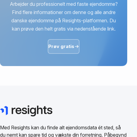
Arbejder du professionelt med faste ejendomme?
Find flere informationer om denne og alle andre
danske ejendomme på Resights-platformen. Du
kan prøve den helt gratis via nedenstående link.
Prøv gratis
Med Resights kan du finde alt ejendomsdata ét sted, så
du nemt kan spare tid og vækste din forretning. Påbegynd