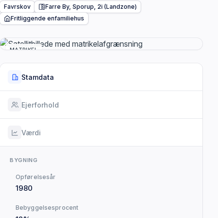
Favrskov
Farre By, Sporup, 2i (Landzone)
Fritliggende enfamiliehus
MATRIKEL
Stamdata
Ejerforhold
Værdi
BYGNING
Opførelsesår
1980
Bebyggelsesprocent