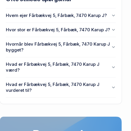
Hvem ejer Fårbækvej 5, Fårbæk, 7470 Karup J?
J. CHR. KOLDKUR EJENDOMSSELSKAB ApS ejer
Hvor stor er Fårbækvej 5, Fårbæk, 7470 Karup J?
Fårbækvej 5, Fårbæk, 7470 Karup J.
Ejendommens BBR-areal er 1.916 m² på Fårbækvej
Hvornår blev Fårbækvej 5, Fårbæk, 7470 Karup J
5, Fårbæk, 7470 Karup J.
bygget?
Den primære bygning blev bygget i 1981 på
Hvad er Fårbækvej 5, Fårbæk, 7470 Karup J
Fårbækvej 5, Fårbæk, 7470 Karup J.
værd?
Prisen var 1,72 mio. kr., da Fårbækvej 5, Fårbæk,
Hvad er Fårbækvej 5, Fårbæk, 7470 Karup J
7470 Karup J senest blev handlet i 1992.
vurderet til?
2,4 mio. kr. er vurdering på Fårbækvej 5, Fårbæk,
7470 Karup J.