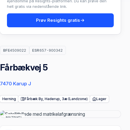
ejendomme på Resights-platformen. Du kan prøve den
helt gratis via nedenstående link.
Prøv Resights gratis
BFE
4509022
ESR
657-900342
Fårbækvej 5
7470 Karup J
Herning
Fårbæk By, Haderup, 3æ (Landzone)
Lager
MATRIKEL