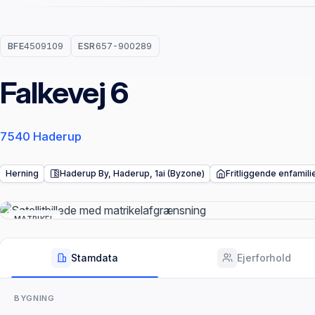
BFE
4509109
ESR
657-900289
Falkevej 6
7540 Haderup
Herning
Haderup By, Haderup, 1ai (Byzone)
Fritliggende enfamili
MATRIKEL
Stamdata
Ejerforhold
BYGNING