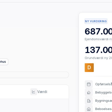
NY VURDERING
687.00
Ejendomsværdi n
137.00
Grundværdi ny 2
ehus
D
Opførsels
Værdi
Bebyggels
Bygningsa
Beboelses