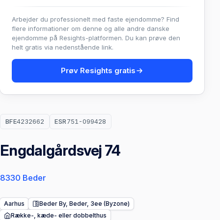
Arbejder du professionelt med faste ejendomme? Find
flere informationer om denne og alle andre danske
ejendomme på Resights-platformen. Du kan prøve den
helt gratis via nedenstående link.
Prøv Resights gratis
BFE
4232662
ESR
751-099428
Engdalgårdsvej 74
8330 Beder
Aarhus
Beder By, Beder, 3ee (Byzone)
Række-, kæde- eller dobbelthus