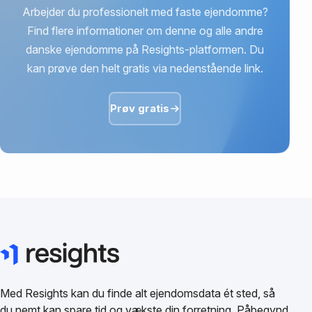
Arbejder du professionelt med faste ejendomme?
Find flere informationer om denne og alle andre
danske ejendomme på Resights-platformen. Du
kan prøve den helt gratis via nedenstående link.
Prøv gratis
Med Resights kan du finde alt ejendomsdata ét sted, så
du nemt kan spare tid og vækste din forretning. Påbegynd