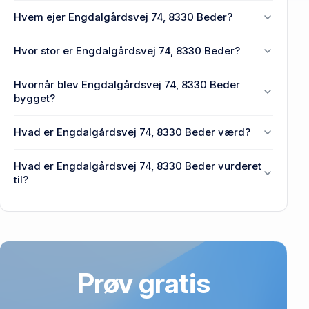
Hvem ejer Engdalgårdsvej 74, 8330 Beder?
En eller flere privat(e) ejer Engdalgårdsvej 74, 8330
Hvor stor er Engdalgårdsvej 74, 8330 Beder?
Beder.
Enhedens BBR-areal er 144 m² på Engdalgårdsvej
Hvornår blev Engdalgårdsvej 74, 8330 Beder
74, 8330 Beder.
bygget?
Den primære bygning blev opført i 1968 på
Hvad er Engdalgårdsvej 74, 8330 Beder værd?
Engdalgårdsvej 74, 8330 Beder.
Prisen var 1,95 mio. kr., da Engdalgårdsvej 74, 8330
Hvad er Engdalgårdsvej 74, 8330 Beder vurderet
Beder senest blev handlet i 2012.
til?
2,48 mio. kr. er vurdering på Engdalgårdsvej 74,
8330 Beder.
Prøv gratis