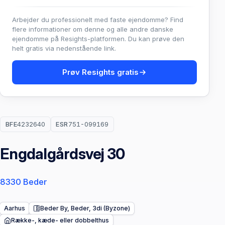
Arbejder du professionelt med faste ejendomme? Find
flere informationer om denne og alle andre danske
ejendomme på Resights-platformen. Du kan prøve den
helt gratis via nedenstående link.
Prøv Resights gratis
BFE
4232640
ESR
751-099169
Engdalgårdsvej 30
8330 Beder
Aarhus
Beder By, Beder, 3di (Byzone)
Række-, kæde- eller dobbelthus