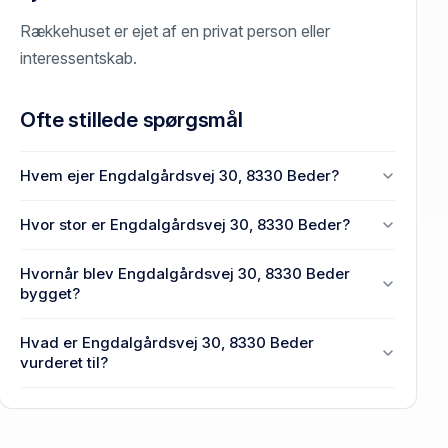
Rækkehuset er ejet af en privat person eller
interessentskab.
Ofte stillede spørgsmål
Hvem ejer Engdalgårdsvej 30, 8330 Beder?
En eller flere privat(e) ejer Engdalgårdsvej 30, 8330
Hvor stor er Engdalgårdsvej 30, 8330 Beder?
Beder.
Enhedens BBR-areal er 138 m² på Engdalgårdsvej
Hvornår blev Engdalgårdsvej 30, 8330 Beder
30, 8330 Beder.
bygget?
Den primære bygning blev opført i 1967 på
Hvad er Engdalgårdsvej 30, 8330 Beder
Engdalgårdsvej 30, 8330 Beder.
vurderet til?
3,04 mio. kr. er vurdering på Engdalgårdsvej 30,
8330 Beder.