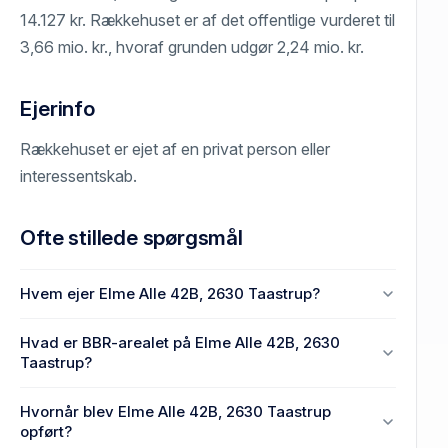
14.127 kr. Rækkehuset er af det offentlige vurderet til
3,66 mio. kr., hvoraf grunden udgør 2,24 mio. kr.
Ejerinfo
Rækkehuset er ejet af en privat person eller
interessentskab.
Ofte stillede spørgsmål
Hvem ejer Elme Alle 42B, 2630 Taastrup?
En eller flere privat(e) ejer Elme Alle 42B, 2630
Hvad er BBR-arealet på Elme Alle 42B, 2630
Taastrup.
Taastrup?
Enhedens BBR-areal er 106 m² på Elme Alle 42B,
Hvornår blev Elme Alle 42B, 2630 Taastrup
2630 Taastrup.
opført?