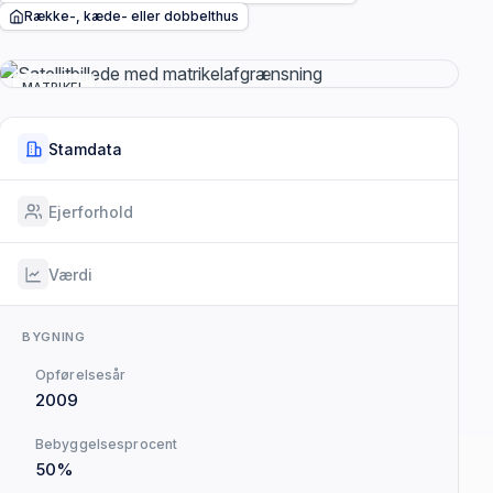
Række-, kæde- eller dobbelthus
MATRIKEL
Stamdata
Ejerforhold
Værdi
BYGNING
Opførelsesår
2009
Bebyggelsesprocent
50%