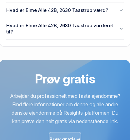
Den primære bygning blev opført i 2009 på Elme
Hvad er Elme Alle 42B, 2630 Taastrup værd?
Alle 42B, 2630 Taastrup.
Prisen var 1,49 mio. kr., da Elme Alle 42B, 2630
Hvad er Elme Alle 42B, 2630 Taastrup vurderet
Taastrup senest blev handlet i 2008.
til?
3,66 mio. kr. er vurdering på Elme Alle 42B, 2630
Taastrup.
Prøv gratis
Arbejder du professionelt med faste ejendomme?
Find flere informationer om denne og alle andre
danske ejendomme på Resights-platformen. Du
kan prøve den helt gratis via nedenstående link.
Prøv gratis